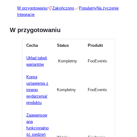
W przygotowaniu
Zakończono
Popularny
Na życzenie
Integracje
W przygotowaniu
Cecha
Status
Produkt
Układ tabeli
Kompletny
FooEvents
wariantów
Kopiuj
ustawienia z
innego
Kompletny
FooEvents
wydarzenia/
produktu
Zaawansow
ana
funkcjonalno
ść siedzeń