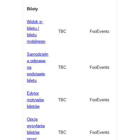
Bilety
Widok e-
biletu /
TBC
FooEvents
biletu
mobilnego
Samodzieln
a odprawa
na
TBC
FooEvents
podstawie
biletu
Edytor
motywów
TBC
FooEvents
biletów
Opcja
wysyłania
biletów
TBC
FooEvents
przez