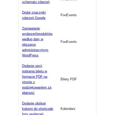
schematu zdarzeń
Dodaj znaczniki
FooEvents
zdarzeń Google
Zamawianie
wydarzeń/produktów
według daty w
FooEvents
obszarze
administracyjnym
WordPress
Dodanie opcji
pobrania biletu w
formacie PDF na
Bilety PDF
stronie z
podziękowaniem za
płatność
Dodanie obsługi
kolumn do shortcode
Kalendarz
listy wydarzeń