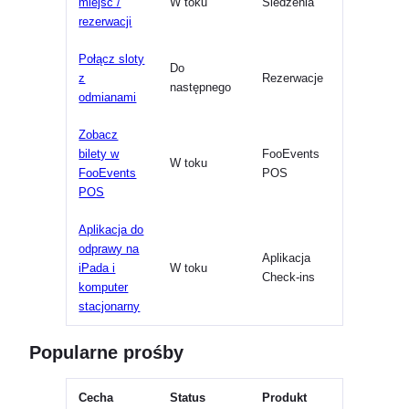
miejsc /
W toku
Siedzenia
rezerwacji
Połącz sloty
Do
z
Rezerwacje
następnego
odmianami
Zobacz
bilety w
FooEvents
W toku
FooEvents
POS
POS
Aplikacja do
odprawy na
Aplikacja
iPada i
W toku
Check-ins
komputer
stacjonarny
Popularne prośby
Cecha
Status
Produkt