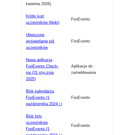
kwietnia 2026)
Krótki kod
FooEvents
uczestników (bloki)
Ulepszone
wyświetlanie pól
FooEvents
uczestników
Nowa aplikacja
FooEvents Check-
Aplikacje do
ins (31 stycznia
zameldowania
2025)
Blok kalendarza
FooEvents (1
FooEvents
października 2024 r.)
Blok listy
uczestników
FooEvents
FooEvents (1