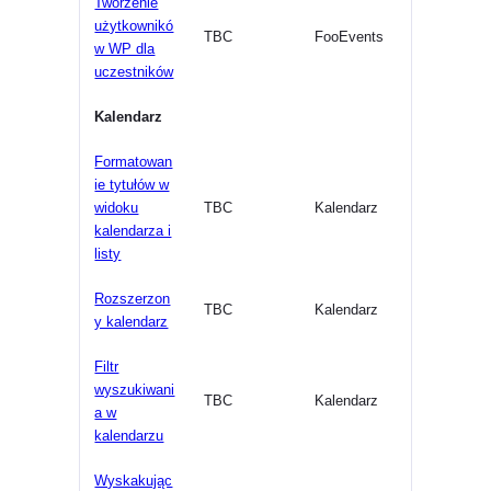
Tworzenie
użytkownikó
TBC
FooEvents
w WP dla
uczestników
Kalendarz
Formatowan
ie tytułów w
widoku
TBC
Kalendarz
kalendarza i
listy
Rozszerzon
TBC
Kalendarz
y kalendarz
Filtr
wyszukiwani
TBC
Kalendarz
a w
kalendarzu
Wyskakując