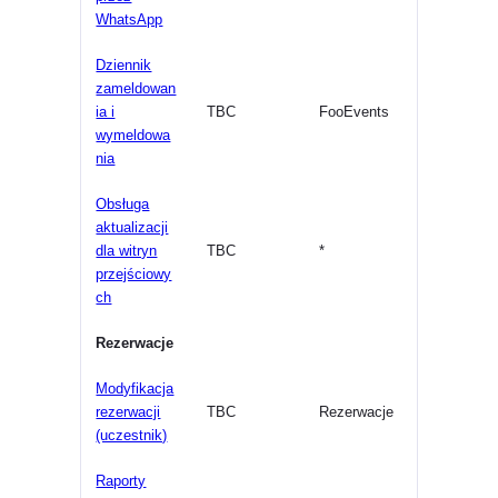
WhatsApp
Dziennik
zameldowan
ia i
TBC
FooEvents
wymeldowa
nia
Obsługa
aktualizacji
dla witryn
TBC
*
przejściowy
ch
Rezerwacje
Modyfikacja
rezerwacji
TBC
Rezerwacje
(uczestnik)
Raporty