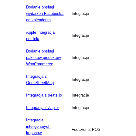
Dodanie obsługi
wydarzeń Facebooka
Integracje
do kalendarza
Apple Integracja
Integracje
portfela
Dodanie obsługi
pakietów produktów
Integracje
WooCommerce
Integracja z
Integracje
OpenStreetMap
Integracja z seats.io
Integracje
Integracja z Zapier
Integracje
Integracja
inteligentnych
FooEvents POS
kuponów