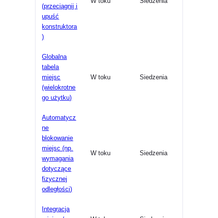
W toku
Siedzenia
(przeciągnij i
upuść
konstruktora
)
Globalna
tabela
miejsc
W toku
Siedzenia
(wielokrotne
go użytku)
Automatycz
ne
blokowanie
miejsc (np.
W toku
Siedzenia
wymagania
dotyczące
fizycznej
odległości)
Integracja