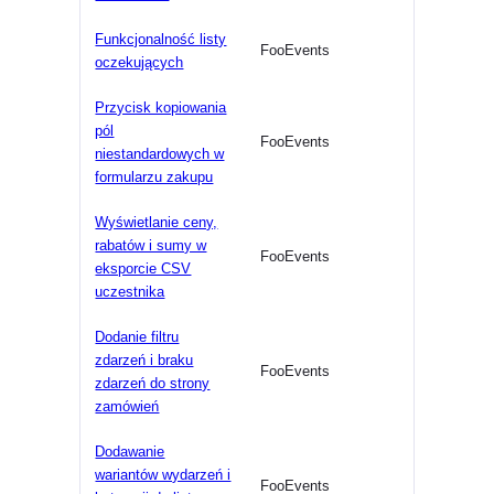
Funkcjonalność listy
FooEvents
oczekujących
Przycisk kopiowania
pól
FooEvents
niestandardowych w
formularzu zakupu
Wyświetlanie ceny,
rabatów i sumy w
FooEvents
eksporcie CSV
uczestnika
Dodanie filtru
zdarzeń i braku
FooEvents
zdarzeń do strony
zamówień
Dodawanie
wariantów wydarzeń i
FooEvents