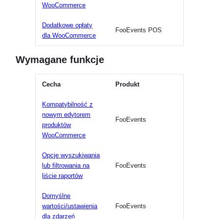
WooCommerce
Dodatkowe opłaty
FooEvents POS
dla WooCommerce
Wymagane funkcje
Cecha
Produkt
Kompatybilność z
nowym edytorem
FooEvents
produktów
WooCommerce
Opcje wyszukiwania
lub filtrowania na
FooEvents
liście raportów
Domyślne
wartości/ustawienia
FooEvents
dla zdarzeń