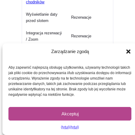
chodników
Wyświetlanie daty
Rezerwacje
przed slotem
Integracja rezerwacji
Rezerwacje
/ Zoom
Zarządzanie zgodą
Pokaż tabelę miejsc
na stronie
Siedzenia
wydarzenia
Aby zapewnić najlepszą obsługę użytkownika, używamy technologii takich
(dostępne miejsca)
jak pliki cookie do przechowywania i/lub uzyskiwania dostępu do informacji
o urządzeniu. Wyrażenie zgody na te technologie umożliwi nam
Ulepszony ekran
przetwarzanie danych, takich jak zachowanie podczas przeglądania lub
FooEvents
dodawania biletu
unikalne identyfikatory na tej stronie. Brak zgody lub jej wycofanie może
negatywnie wpłynąć na niektóre funkcje.
Wyświetlanie
szczegółów
Akceptuj
uczestników dla
FooEvents
nieopłaconych
biletów (w ramach
{tytuł}
{tytuł}
zamówień)