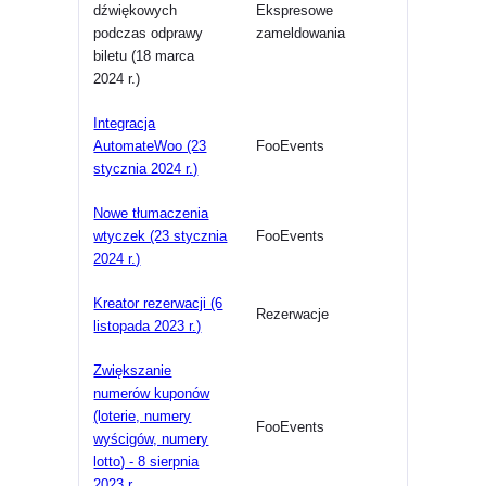
dźwiękowych
Ekspresowe
podczas odprawy
zameldowania
biletu (18 marca
2024 r.)
Integracja
AutomateWoo (23
FooEvents
stycznia 2024 r.)
Nowe tłumaczenia
wtyczek (23 stycznia
FooEvents
2024 r.)
Kreator rezerwacji (6
Rezerwacje
listopada 2023 r.)
Zwiększanie
numerów kuponów
(loterie, numery
FooEvents
wyścigów, numery
lotto) - 8 sierpnia
2023 r.