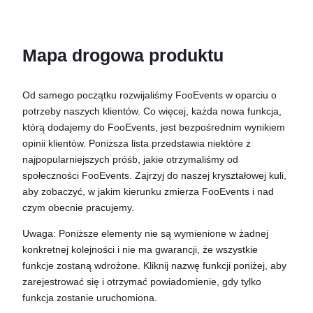
English
German
Mapa drogowa produktu
Dutch
Spanish
Od samego początku rozwijaliśmy FooEvents w oparciu o
Italian
potrzeby naszych klientów. Co więcej, każda nowa funkcja,
Portuguese
którą dodajemy do FooEvents, jest bezpośrednim wynikiem
opinii klientów. Poniższa lista przedstawia niektóre z
French
najpopularniejszych próśb, jakie otrzymaliśmy od
Czech
społeczności FooEvents. Zajrzyj do naszej kryształowej kuli,
aby zobaczyć, w jakim kierunku zmierza FooEvents i nad
Greek
czym obecnie pracujemy.
Uwaga: Poniższe elementy nie są wymienione w żadnej
konkretnej kolejności i nie ma gwarancji, że wszystkie
funkcje zostaną wdrożone. Kliknij nazwę funkcji poniżej, aby
zarejestrować się i otrzymać powiadomienie, gdy tylko
funkcja zostanie uruchomiona.