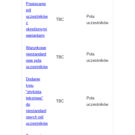
Powiązanie
pól
uczestników
Pola
TBC
z
uczestników
określonymi
wariantami
Warunkowe
niestandard
Pola
TBC
owe pola
uczestników
uczestników
Dodanie
typu
"etykieta
tekstowa"
Pola
TBC
do
uczestników
niestandard
owych pól
uczestników