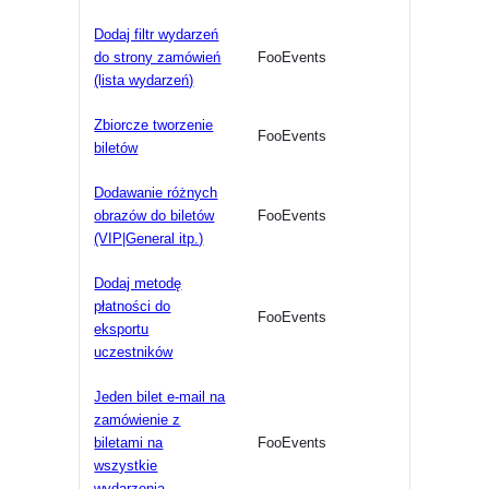
Dodaj filtr wydarzeń
do strony zamówień
FooEvents
(lista wydarzeń)
Zbiorcze tworzenie
FooEvents
biletów
Dodawanie różnych
obrazów do biletów
FooEvents
(VIP|General itp.)
Dodaj metodę
płatności do
FooEvents
eksportu
uczestników
Jeden bilet e-mail na
zamówienie z
biletami na
FooEvents
wszystkie
wydarzenia