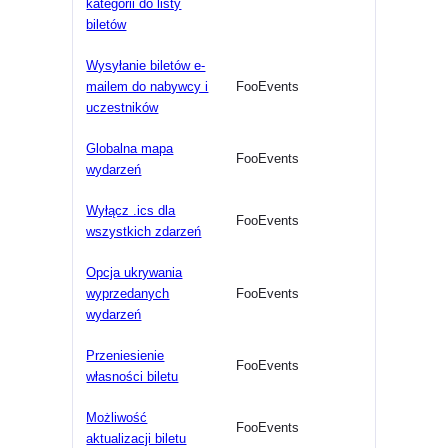
kategorii do listy
biletów
Wysyłanie biletów e-
mailem do nabywcy i
FooEvents
uczestników
Globalna mapa
FooEvents
wydarzeń
Wyłącz .ics dla
FooEvents
wszystkich zdarzeń
Opcja ukrywania
wyprzedanych
FooEvents
wydarzeń
Przeniesienie
FooEvents
własności biletu
Możliwość
FooEvents
aktualizacji biletu