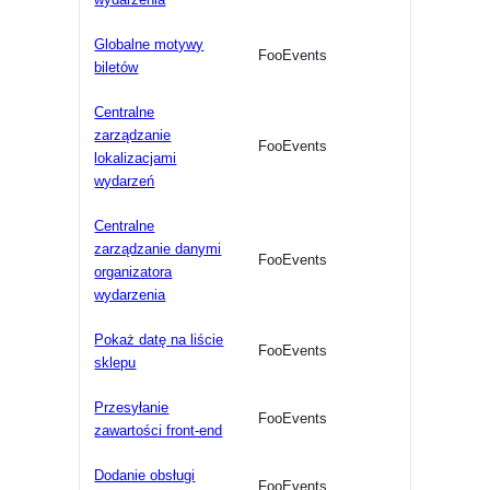
Globalne motywy
FooEvents
biletów
Centralne
zarządzanie
FooEvents
lokalizacjami
wydarzeń
Centralne
zarządzanie danymi
FooEvents
organizatora
wydarzenia
Pokaż datę na liście
FooEvents
sklepu
Przesyłanie
FooEvents
zawartości front-end
Dodanie obsługi
FooEvents