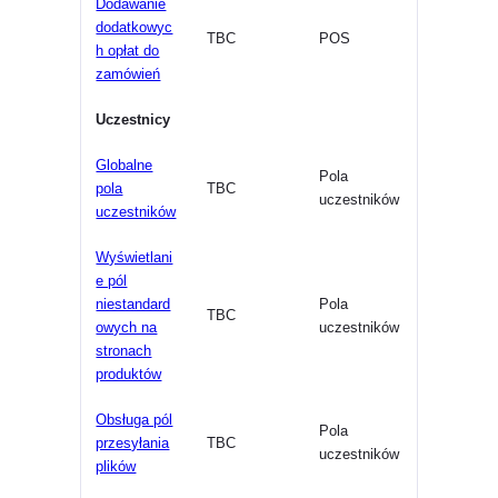
Dodawanie
dodatkowyc
TBC
POS
h opłat do
zamówień
Uczestnicy
Globalne
Pola
pola
TBC
uczestników
uczestników
Wyświetlani
e pól
niestandard
Pola
TBC
owych na
uczestników
stronach
produktów
Obsługa pól
Pola
przesyłania
TBC
uczestników
plików