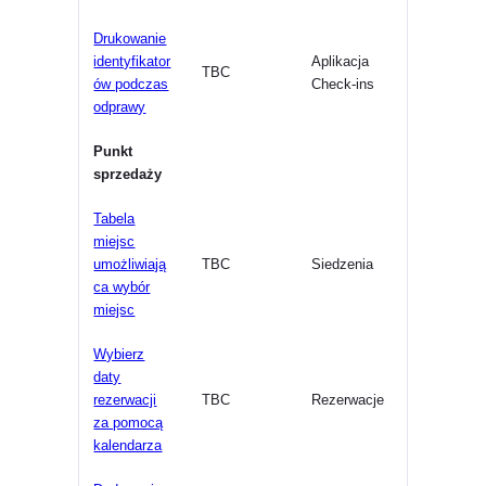
Drukowanie
identyfikator
Aplikacja
TBC
ów podczas
Check-ins
odprawy
Punkt
sprzedaży
Tabela
miejsc
umożliwiają
TBC
Siedzenia
ca wybór
miejsc
Wybierz
daty
rezerwacji
TBC
Rezerwacje
za pomocą
kalendarza