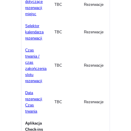
dotyczące
TBC
Rezerwacje
rezerwacji
miejsc
Selektor
kalendarza
TBC
Rezerwacje
rezerwacji
Czas
trwania /
czas
TBC
Rezerwacje
zakończenia
slotu
rezerwacji
Data
rezerwacji
TBC
Rezerwacje
Czas
trwania
Aplikacja
Check-ins