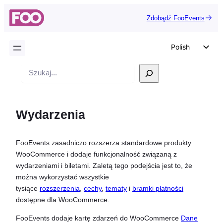
Zdobądź FooEvents
Polish
English
Wyszukiwanie
German
Dutch
Wydarzenia
Spanish
Italian
FooEvents zasadniczo rozszerza standardowe produkty
Portuguese
WooCommerce i dodaje funkcjonalność związaną z
French
wydarzeniami i biletami. Zaletą tego podejścia jest to, że
można wykorzystać wszystkie
Czech
tysiące
rozszerzenia
,
cechy
,
tematy
i
bramki płatności
Greek
dostępne dla WooCommerce.
FooEvents dodaje kartę zdarzeń do WooCommerce
Dane