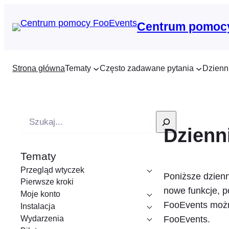
Centrum pomoc
Strona główna
Tematy
Często zadawane pytania
Dzienn
W
Dzienn
y
s
Tematy
z
Przegląd wtyczek
u
Poniższe dzien
Pierwsze kroki
k
nowe funkcje, p
Moje konto
i
FooEvents możn
Instalacja
w
Wydarzenia
FooEvents.