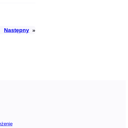
Następny
»
eżenie