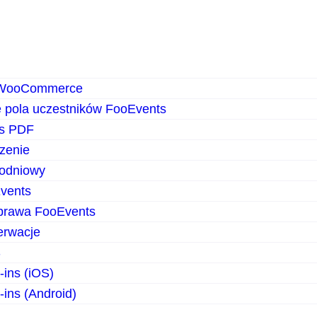
 WooCommerce
 pola uczestników FooEvents
ts PDF
zenie
odniowy
vents
prawa FooEvents
erwacje
S
-ins (iOS)
-ins (Android)