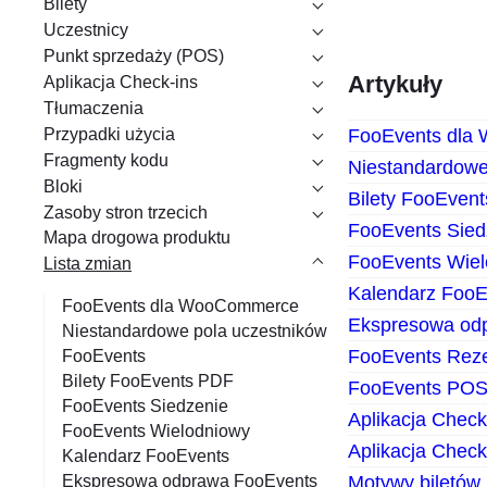
Bilety
a
Uczestnicy
n
Punkt sprzedaży (POS)
i
Artykuły
Aplikacja Check-ins
e
Tłumaczenia
Przypadki użycia
FooEvents dla
Fragmenty kodu
Niestandardowe
Bloki
Bilety FooEven
Zasoby stron trzecich
FooEvents Sied
Mapa drogowa produktu
FooEvents Wiel
Lista zmian
Kalendarz FooE
FooEvents dla WooCommerce
Ekspresowa od
Niestandardowe pola uczestników
FooEvents Rez
FooEvents
Bilety FooEvents PDF
FooEvents PO
FooEvents Siedzenie
Aplikacja Check
FooEvents Wielodniowy
Aplikacja Check
Kalendarz FooEvents
Motywy biletów
Ekspresowa odprawa FooEvents