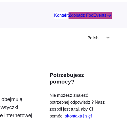
Kontakt
Zdobądź FooEvents
Polish
English
German
Dutch
Potrzebujesz
Spanish
pomocy?
Italian
Portuguese
Nie możesz znaleźć
y obejmują
potrzebnej odpowiedzi? Nasz
French
 Wtyczki
zespół jest tutaj, aby Ci
Czech
e internetowej
pomóc,
skontaktuj się!
Greek