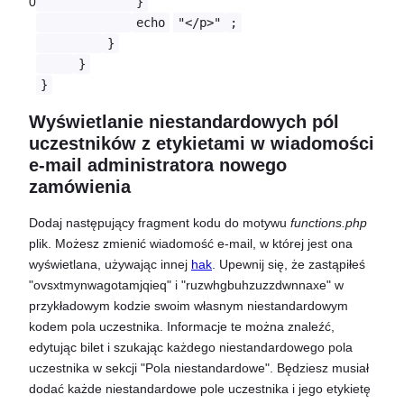
0
}
echo
"</p>"
;
}
}
}
Wyświetlanie niestandardowych pól
uczestników z etykietami w wiadomości
e-mail administratora nowego
zamówienia
Dodaj następujący fragment kodu do motywu
functions.php
plik. Możesz zmienić wiadomość e-mail, w której jest ona
wyświetlana, używając innej
hak
. Upewnij się, że zastąpiłeś
"ovsxtmynwagotamjqieq" i "ruzwhgbuhzuzzdwnnaxe" w
przykładowym kodzie swoim własnym niestandardowym
kodem pola uczestnika. Informacje te można znaleźć,
edytując bilet i szukając każdego niestandardowego pola
uczestnika w sekcji "Pola niestandardowe". Będziesz musiał
dodać każde niestandardowe pole uczestnika i jego etykietę