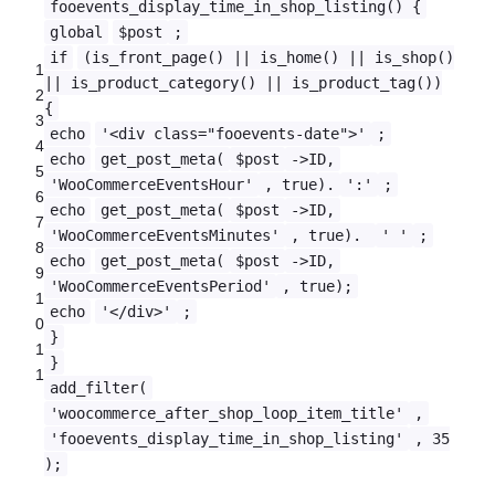
fooevents_display_time_in_shop_listing() {
global
$post
;
if
(is_front_page() || is_home() || is_shop()
1
|| is_product_category() || is_product_tag())
2
{
3
echo
'<div class="fooevents-date">'
;
4
echo
get_post_meta(
$post
->ID,
5
'WooCommerceEventsHour'
, true).
':'
;
6
echo
get_post_meta(
$post
->ID,
7
'WooCommerceEventsMinutes'
, true).
' '
;
8
echo
get_post_meta(
$post
->ID,
9
'WooCommerceEventsPeriod'
, true);
1
echo
'</div>'
;
0
}
1
}
1
add_filter(
'woocommerce_after_shop_loop_item_title'
,
'fooevents_display_time_in_shop_listing'
, 35
);