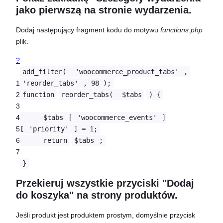
jako pierwszą na stronie wydarzenia.
Dodaj następujący fragment kodu do motywu
functions.php
plik.
?
add_filter(
'woocommerce_product_tabs'
,
1
'reorder_tabs'
, 98 );
2
function
reorder_tabs(
$tabs
) {
3
4
$tabs
[
'woocommerce_events'
]
5
[
'priority'
] = 1;
6
return
$tabs
;
7
}
Przekieruj wszystkie przyciski "Dodaj
do koszyka" na strony produktów.
Jeśli produkt jest produktem prostym, domyślnie przycisk