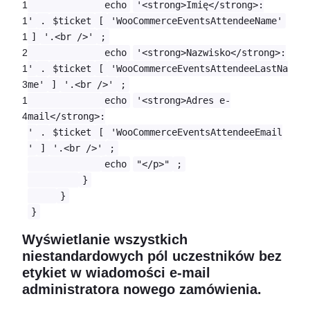
1
echo
'<strong>Imię</strong>:
1
'
.
$ticket
[
'WooCommerceEventsAttendeeName'
1
]
'.<br />'
;
2
echo
'<strong>Nazwisko</strong>:
1
'
.
$ticket
[
'WooCommerceEventsAttendeeLastNa
3
me'
]
'.<br />'
;
1
echo
'<strong>Adres e-
4
mail</strong>:
'
.
$ticket
[
'WooCommerceEventsAttendeeEmail
'
]
'.<br />'
;
echo
"</p>"
;
}
}
}
Wyświetlanie wszystkich
niestandardowych pól uczestników bez
etykiet w wiadomości e-mail
administratora nowego zamówienia.