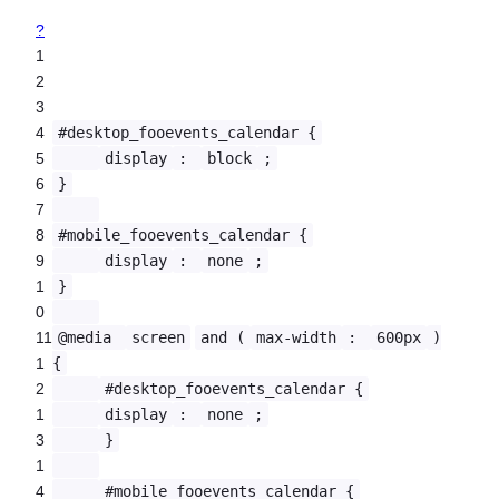
?
1
2
3
4
#desktop_fooevents_calendar {
5
display
:
block
;
6
}
7
8
#mobile_fooevents_calendar {
9
display
:
none
;
1
}
0
11
@media
screen
and (
max-width
:
600px
)
1
{
2
#desktop_fooevents_calendar {
1
display
:
none
;
3
}
1
4
#mobile_fooevents_calendar {