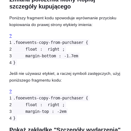
szczegóły kupującego
Poniższy fragment kodu spowoduje wyrównanie przycisku
kopiowania do prawej strony etykiety imienia:
?
1
.fooevents-copy-from-purchaser {
2
float
:
right
;
3
margin-bottom
:
-1.7em
4
}
Jeśli nie używasz etykiet, a raczej symboli zastępczych, użyj
poniższego fragmentu kodu:
?
1
.fooevents-copy-from-purchaser {
2
float
:
right
;
3
margin-top
:
-2em
4
}
Pokaż zakładkę "Szczegóły wydarzenia"