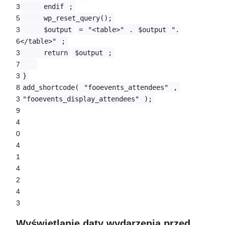
3
endif
;
5
wp_reset_query();
3
$output
=
"<table>"
.
$output
".
6
</table>"
;
3
return
$output
;
7
3
}
8
add_shortcode(
"fooevents_attendees"
,
3
"fooevents_display_attendees"
);
9
4
0
4
1
4
2
4
3
Wyświetlanie daty wydarzenia przed