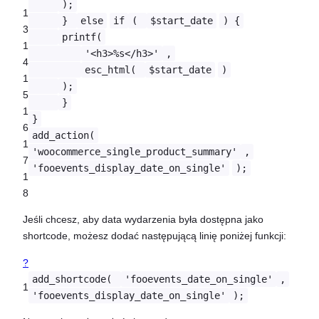
);
1
}
else
if
(
$start_date
) {
3
printf(
1
'<h3>%s</h3>'
,
4
esc_html(
$start_date
)
1
);
5
}
1
}
6
add_action(
1
'woocommerce_single_product_summary'
,
7
'fooevents_display_date_on_single'
);
1
8
Jeśli chcesz, aby data wydarzenia była dostępna jako
shortcode, możesz dodać następującą linię poniżej funkcji:
?
add_shortcode(
'fooevents_date_on_single'
,
1
'fooevents_display_date_on_single'
);