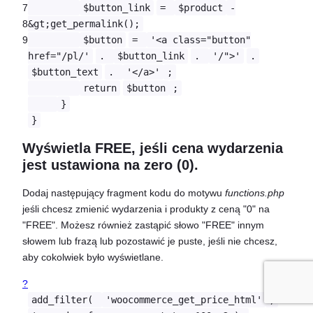
7
$button_link
=
$product
-
8
&gt;get_permalink();
9
$button
=
'<a class="button"
href="/pl/'
.
$button_link
.
'/">'
.
$button_text
.
'</a>'
;
return
$button
;
}
}
Wyświetla FREE, jeśli cena wydarzenia
jest ustawiona na zero (0).
Dodaj następujący fragment kodu do motywu
functions.php
jeśli chcesz zmienić wydarzenia i produkty z ceną "0" na
"FREE". Możesz również zastąpić słowo "FREE" innym
słowem lub frazą lub pozostawić je puste, jeśli nie chcesz,
aby cokolwiek było wyświetlane.
?
add_filter(
'woocommerce_get_price_html'
,