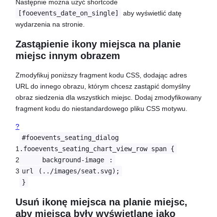
Następnie można użyć shortcode
[fooevents_date_on_single]
aby wyświetlić datę
wydarzenia na stronie.
Zastąpienie ikony miejsca na planie
miejsc innym obrazem
Zmodyfikuj poniższy fragment kodu CSS, dodając adres
URL do innego obrazu, którym chcesz zastąpić domyślny
obraz siedzenia dla wszystkich miejsc. Dodaj zmodyfikowany
fragment kodu do niestandardowego pliku CSS motywu.
?
#fooevents_seating_dialog
1
.fooevents_seating_chart_view_row span {
2
background-image
:
3
url
(../images/seat.svg);
}
Usuń ikonę miejsca na planie miejsc,
aby miejsca były wyświetlane jako