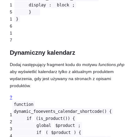
1
display
:
block
;
5
}
1
}
6
1
7
Dynamiczny kalendarz
Dodaj następujący fragment kodu do motywu
functions.php
aby wyświetlić kalendarz tylko z aktualnym produktem
wydarzenia, gdy jest używany na stronach z opisami
produktów.
?
function
dynamic_fooevents_calendar_shortcode() {
1
if
(is_product()) {
2
global
$product
;
3
if
(
$product
) {
4