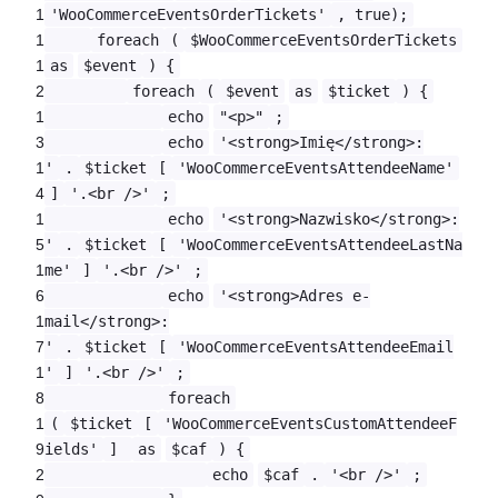
1
'WooCommerceEventsOrderTickets'
, true);
1
foreach
(
$WooCommerceEventsOrderTickets
1
as
$event
) {
2
foreach
(
$event
as
$ticket
) {
1
echo
"<p>"
;
3
echo
'<strong>Imię</strong>:
1
'
.
$ticket
[
'WooCommerceEventsAttendeeName'
4
]
'.<br />'
;
1
echo
'<strong>Nazwisko</strong>:
5
'
.
$ticket
[
'WooCommerceEventsAttendeeLastNa
1
me'
]
'.<br />'
;
6
echo
'<strong>Adres e-
1
mail</strong>:
7
'
.
$ticket
[
'WooCommerceEventsAttendeeEmail
1
'
]
'.<br />'
;
8
foreach
1
(
$ticket
[
'WooCommerceEventsCustomAttendeeF
9
ields'
]
as
$caf
) {
2
echo
$caf
.
'<br />'
;