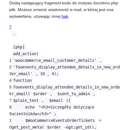
Dodaj następujący fragment kodu do motywu
functions.php
plik. Możesz zmienić wiadomość e-mail, w której jest ona
wyświetlana, używając innej
hak
.
?
.
[php]
add_action(
1
'woocommerce_email_customer_details'
,
2
'fooevents_display_attendee_details_in_new_ord
3
er_email'
, 10 , 4);
4
function
5
fooevents_display_attendee_details_in_new_orde
6
r_email(
$order
,
$sent_to_admin
,
7
$plain_text
,
$email
){
8
echo
"<h3>Szczegóły dotyczące
9
uczestników</h3>"
;
1
$WooCommerceEventsOrderTickets
=
0
get_post_meta(
$order
-&gt;get_id(),