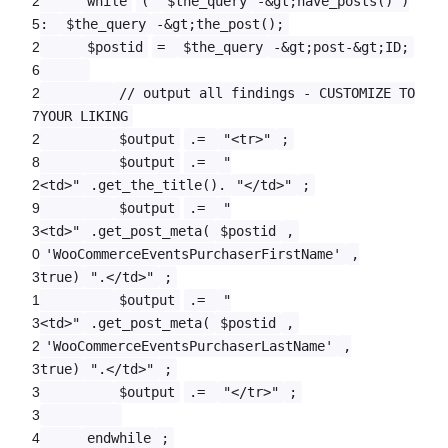
2
while
(
$the_query
-&gt;have_posts() )
5
:
$the_query
-&gt;the_post();
2
$postid
=
$the_query
-&gt;post-&gt;ID;
6
2
// output all findings - CUSTOMIZE TO
7
YOUR LIKING
2
$output
.=
"<tr>"
;
8
$output
.=
"
2
<td>"
.get_the_title().
"</td>"
;
9
$output
.=
"
3
<td>"
.get_post_meta(
$postid
,
0
'WooCommerceEventsPurchaserFirstName'
,
3
true)
".</td>"
;
1
$output
.=
"
3
<td>"
.get_post_meta(
$postid
,
2
'WooCommerceEventsPurchaserLastName'
,
3
true)
".</td>"
;
3
$output
.=
"</tr>"
;
3
4
endwhile
;