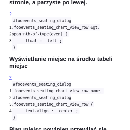
stronie, a parzyste po lewej.
?
#fooevents_seating_dialog
1
.fooevents_seating_chart_view_row &gt;
2
span:nth-of-type(even) {
3
float
:
left
;
}
Wyświetlanie miejsc na środku tabeli
miejsc
?
#fooevents_seating_dialog
1
.fooevents_seating_chart_view_row_name,
2
#fooevents_seating_dialog
3
.fooevents_seating_chart_view_row {
4
text-align
:
center
;
}
Plan miejsc powinien przewijać się