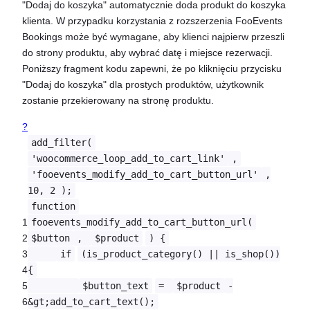
"Dodaj do koszyka" automatycznie doda produkt do koszyka
klienta. W przypadku korzystania z rozszerzenia FooEvents
Bookings może być wymagane, aby klienci najpierw przeszli
do strony produktu, aby wybrać datę i miejsce rezerwacji.
Poniższy fragment kodu zapewni, że po kliknięciu przycisku
"Dodaj do koszyka" dla prostych produktów, użytkownik
zostanie przekierowany na stronę produktu.
?
add_filter(
'woocommerce_loop_add_to_cart_link'
,
'fooevents_modify_add_to_cart_button_url'
,
10, 2 );
function
1
fooevents_modify_add_to_cart_button_url(
2
$button
,
$product
) {
3
if
(is_product_category() || is_shop())
4
{
5
$button_text
=
$product
-
6
&gt;add_to_cart_text();