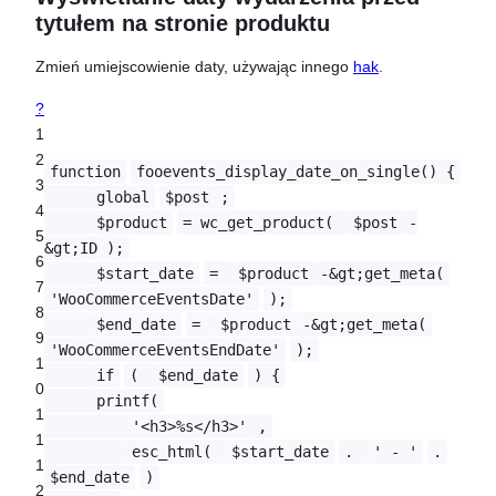
tytułem na stronie produktu
Zmień umiejscowienie daty, używając innego
hak
.
?
1
2
function
fooevents_display_date_on_single() {
3
global
$post
;
4
$product
= wc_get_product(
$post
-
5
&gt;ID );
6
$start_date
=
$product
-&gt;get_meta(
7
'WooCommerceEventsDate'
);
8
$end_date
=
$product
-&gt;get_meta(
9
'WooCommerceEventsEndDate'
);
1
if
(
$end_date
) {
0
printf(
1
'<h3>%s</h3>'
,
1
esc_html(
$start_date
.
' - '
.
1
$end_date
)
2