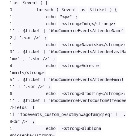
1
as
$event
) {
0
foreach
(
$event
as
$ticket
) {
1
echo
"<p>"
;
1
echo
'<strong>Imię</strong>:
1
'
.
$ticket
[
'WooCommerceEventsAttendeeName'
2
]
'.<br />'
;
1
echo
'<strong>Nazwisko</strong>:
3
'
.
$ticket
[
'WooCommerceEventsAttendeeLastNa
1
me'
]
'.<br />'
;
4
echo
'<strong>Adres e-
1
mail</strong>:
5
'
.
$ticket
[
'WooCommerceEventsAttendeeEmail
1
'
]
'.<br />'
;
6
echo
'<strong>Urodziny</strong>:
1
'
.
$ticket
[
'WooCommerceEventsCustomAttendee
7
Fields'
]
1
[
'fooevents_custom_ovsxtmynwagotamjqieq'
]
'.
8
<br />'
;
1
echo
'<strong>Ulubiona
9
piosenka</strong>: