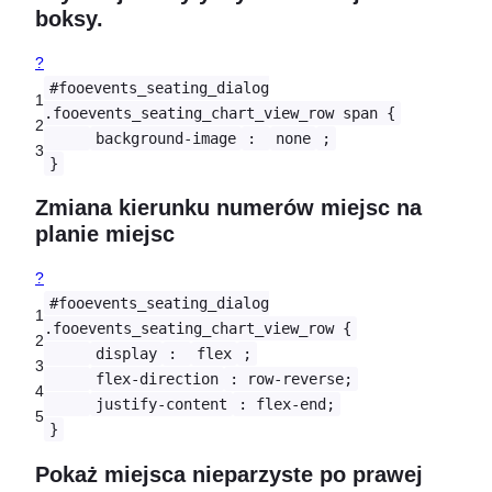
boksy.
?
#fooevents_seating_dialog
1
.fooevents_seating_chart_view_row span {
2
background-image
:
none
;
3
}
Zmiana kierunku numerów miejsc na
planie miejsc
?
#fooevents_seating_dialog
1
.fooevents_seating_chart_view_row {
2
display
:
flex
;
3
flex-direction
: row-reverse;
4
justify-content
: flex-end;
5
}
Pokaż miejsca nieparzyste po prawej