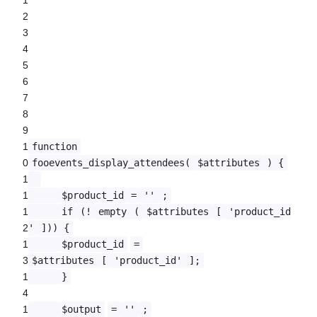
2
3
4
5
6
7
8
9
1
function
0
fooevents_display_attendees(
$attributes
) {
1
1
$product_id
=
''
;
1
if
(!
empty
(
$attributes
[
'product_id
2
'
])) {
1
$product_id
=
3
$attributes
[
'product_id'
];
1
}
4
1
$output
=
''
;