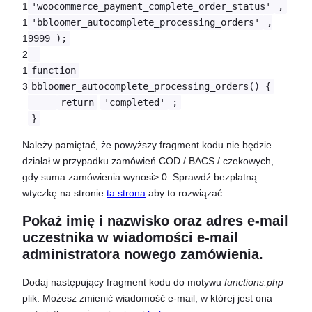
1
'woocommerce_payment_complete_order_status'
,
1
'bbloomer_autocomplete_processing_orders'
,
1
9999 );
2
1
function
3
bbloomer_autocomplete_processing_orders() {
return
'completed'
;
}
Należy pamiętać, że powyższy fragment kodu nie będzie
działał w przypadku zamówień COD / BACS / czekowych,
gdy suma zamówienia wynosi> 0. Sprawdź bezpłatną
wtyczkę na stronie
ta strona
aby to rozwiązać.
Pokaż imię i nazwisko oraz adres e-mail
uczestnika w wiadomości e-mail
administratora nowego zamówienia.
Dodaj następujący fragment kodu do motywu
functions.php
plik. Możesz zmienić wiadomość e-mail, w której jest ona