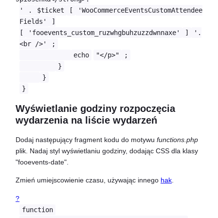
'
.
$ticket
[
'WooCommerceEventsCustomAttendee
Fields'
]
[
'fooevents_custom_ruzwhgbuhzuzzdwnnaxe'
]
'.
<br />'
;
echo
"</p>"
;
}
}
}
Wyświetlanie godziny rozpoczęcia
wydarzenia na liście wydarzeń
Dodaj następujący fragment kodu do motywu
functions.php
plik. Nadaj styl wyświetlaniu godziny, dodając CSS dla klasy
"fooevents-date".
Zmień umiejscowienie czasu, używając innego
hak
.
?
function