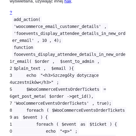
wyświetlana, używając innej
hak
.
?
add_action(
'woocommerce_email_customer_details'
,
'fooevents_display_attendee_details_in_new_ord
er_email'
, 10 , 4);
function
fooevents_display_attendee_details_in_new_orde
1
r_email(
$order
,
$sent_to_admin
,
2
$plain_text
,
$email
){
3
echo
"<h3>Szczegóły dotyczące
4
uczestników</h3>"
;
5
$WooCommerceEventsOrderTickets
=
6
get_post_meta(
$order
->get_id(),
7
'WooCommerceEventsOrderTickets'
, true);
8
foreach
(
$WooCommerceEventsOrderTickets
9
as
$event
) {
1
foreach
(
$event
as
$ticket
) {
0
echo
"<p>"
;