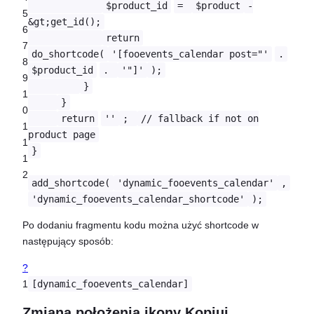
$product_id
=
$product
-
5
&gt;get_id();
6
return
7
do_shortcode(
'[fooevents_calendar post="'
.
8
$product_id
.
'"]'
);
9
}
1
}
0
return
''
;
// fallback if not on
1
product page
1
}
1
2
add_shortcode(
'dynamic_fooevents_calendar'
,
'dynamic_fooevents_calendar_shortcode'
);
Po dodaniu fragmentu kodu można użyć shortcode w
następujący sposób:
?
1
[dynamic_fooevents_calendar]
Zmiana położenia ikony Kopiuj