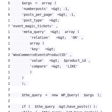
5
$args
=
array
(
1
'numberposts'
=&gt; -1,
6
'posts_per_page'
=&gt; -1,
1
'post_type'
=&gt;
7
'event_magic_tickets'
,
1
'meta_query'
=&gt;
array
(
8
'relation'
=&gt;
'OR'
,
1
array
(
9
'key'
=&gt;
2
'WooCommerceEventsProductID'
,
0
'value'
=&gt;
$product_id
,
2
'compare'
=&gt;
'LIKE'
1
)
2
)
2
);
2
3
$the_query
=
new
WP_Query(
$args
);
2
4
if
(
$the_query
-&gt;have_posts() ):