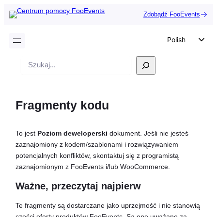
Zdobądź FooEvents
Polish
English
Wyszukiwanie
German
Dutch
Fragmenty kodu
Spanish
Italian
To jest
Poziom deweloperski
dokument. Jeśli nie jesteś
Portuguese
zaznajomiony z kodem/szablonami i rozwiązywaniem
French
potencjalnych konfliktów, skontaktuj się z programistą
zaznajomionym z FooEvents i/lub WooCommerce.
Czech
Greek
Ważne, przeczytaj najpierw
Te fragmenty są dostarczane jako uprzejmość i nie stanowią
części oferty produktów FooEvents. Są one uważane za