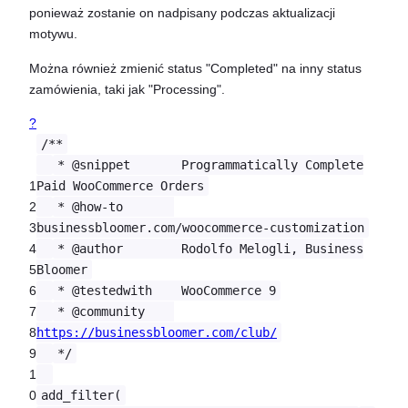
ponieważ zostanie on nadpisany podczas aktualizacji
motywu.
Można również zmienić status "Completed" na inny status
zamówienia, taki jak "Processing".
?
/**
* @snippet Programmatically Complete
1
Paid WooCommerce Orders
2
* @how-to
3
businessbloomer.com/woocommerce-customization
4
* @author Rodolfo Melogli, Business
5
Bloomer
6
* @testedwith WooCommerce 9
7
* @community
8
https://businessbloomer.com/club/
9
*/
1
0
add_filter(