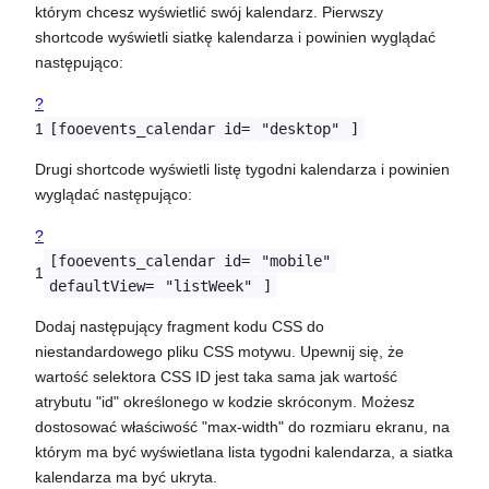
którym chcesz wyświetlić swój kalendarz. Pierwszy
shortcode wyświetli siatkę kalendarza i powinien wyglądać
następująco:
?
1
[fooevents_calendar id=
"desktop"
]
Drugi shortcode wyświetli listę tygodni kalendarza i powinien
wyglądać następująco:
?
[fooevents_calendar id=
"mobile"
1
defaultView=
"listWeek"
]
Dodaj następujący fragment kodu CSS do
niestandardowego pliku CSS motywu. Upewnij się, że
wartość selektora CSS ID jest taka sama jak wartość
atrybutu "id" określonego w kodzie skróconym. Możesz
dostosować właściwość "max-width" do rozmiaru ekranu, na
którym ma być wyświetlana lista tygodni kalendarza, a siatka
kalendarza ma być ukryta.