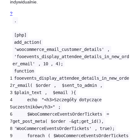
indywidualnie.
?
.
[php]
add_action(
'woocommerce_email_customer_details'
,
'fooevents_display_attendee_details_in_new_ord
er_email'
, 10 , 4);
function
1
fooevents_display_attendee_details_in_new_orde
2
r_email(
$order
,
$sent_to_admin
,
3
$plain_text
,
$email
){
4
echo
"<h3>Szczegóły dotyczące
5
uczestników</h3>"
;
6
$WooCommerceEventsOrderTickets
=
7
get_post_meta(
$order
-&gt;get_id(),
8
'WooCommerceEventsOrderTickets'
, true);
9
foreach
(
$WooCommerceEventsOrderTickets