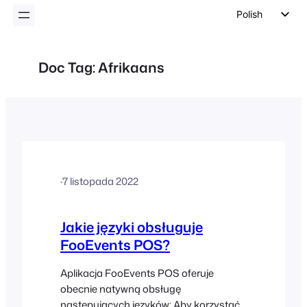
Polish
English
German
Doc Tag:
Afrikaans
Dutch
Spanish
Italian
Portuguese
French
·
7 listopada 2022
Czech
Greek
Jakie języki obsługuje
FooEvents POS?
Aplikacja FooEvents POS oferuje
obecnie natywną obsługę
następujących języków: Aby korzystać z