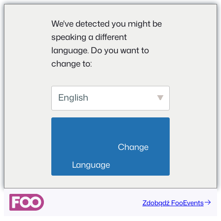
We've detected you might be
speaking a different
language. Do you want to
change to:
English
                        Change 
Language                    
Przejdź
Zdobądź FooEvents
do
treści