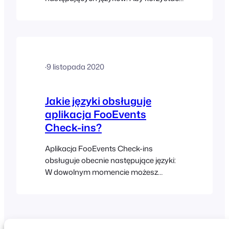
aplikacji FooEvents POS w jednym z
obsługiwanych języków, należy ustawić
go jako język domyślny w ustawieniach
przeglądarki internetowej, a następnie
odświeżyć stronę aplikacji.
·
9 listopada 2020
Jakie języki obsługuje
aplikacja FooEvents
Check-ins?
Aplikacja FooEvents Check-ins
obsługuje obecnie następujące języki:
W dowolnym momencie możesz
zmienić ustawienia językowe w
ustawieniach urządzenia, aby korzystać
z aplikacji Check-ins w jednym z
obsługiwanych języków