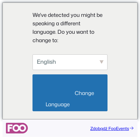
We've detected you might be
speaking a different
language. Do you want to
change to:
English
                        Change 
Language                    
Przejdź
Zdobądź FooEvents
do
treści