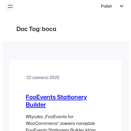
Polish
English
German
Doc Tag:
boca
Dutch
Spanish
Italian
Portuguese
French
·
22 czerwca 2020
Czech
Greek
FooEvents Stationery
Builder
Wtyczka „FooEvents for
WooCommerce” zawiera narzędzie
FooEvents Stationery Builder, które