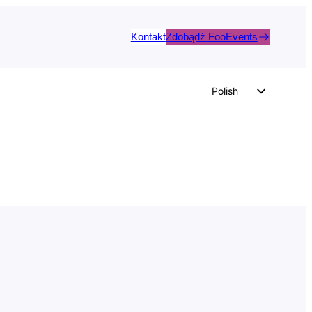
Kontakt
Zdobądź FooEvents
Polish
English
German
Dutch
Spanish
Italian
Portuguese
French
Czech
Greek