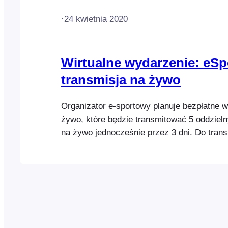
·
24 kwietnia 2020
Wirtualne wydarzenie: eS
transmisja na żywo
Organizator e-sportowy planuje bezpłatne 
żywo, które będzie transmitować 5 oddzieln
na żywo jednocześnie przez 3 dni. Do trans
nich wykorzystane zostaną webinary Zoom.
uczestnik zapisze się na to bezpłatne wyda
nastąpić: Oto przykład takiego wydarzenia: