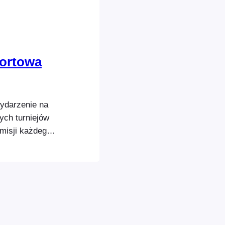
portowa
wydarzenie na
ych turniejów
misji każdego z
 Kiedy
rzenie, musi
 e-sport…