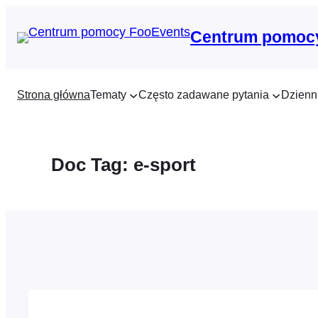
Przejdź
do
Centrum pomoc
treści
Strona główna
Tematy
Często zadawane pytania
Dzienn
Doc Tag:
e-sport