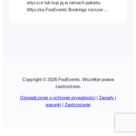
wtyczce lub kup ją w ramach pakietu.
Wtyczka FooEvents Bookings rozszerza
funkcjonalność FooEvents, dodając
możliwość tworzenia produktów
podlegających rezerwacji, takich jak
wydarzenia cykliczne, dostęp do
obiektów oraz inne usługi związane z
konkretną datą i godziną. Wtyczka
FooEvents Bookings może być
wykorzystywana w wielu różnych…
Copyright © 2026 FooEvents. Wszelkie prawa
zastrzeżone.
Oświadczenie o ochronie prywatności
|
Zasady i
warunki
|
Zastrzeżenie