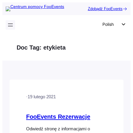
Przejdź
Zdobądź FooEvents
do
treści
Polish
English
German
Doc Tag:
etykieta
Dutch
Spanish
Italian
Portuguese
French
·
19 lutego 2021
Czech
Greek
FooEvents Rezerwacje
Odwiedź stronę z informacjami o