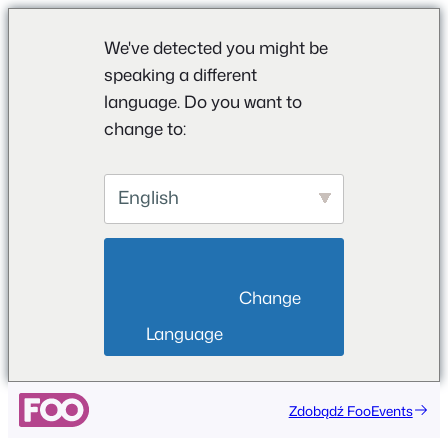
We've detected you might be
speaking a different
language. Do you want to
change to:
English
                        Change 
Language                    
Przejdź
Zdobądź FooEvents
do
treści