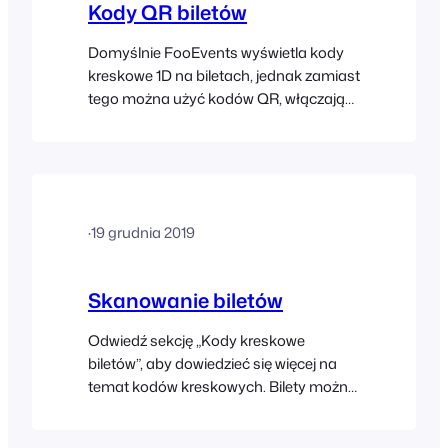
Kody QR biletów
Domyślnie FooEvents wyświetla kody
kreskowe 1D na biletach, jednak zamiast
tego można użyć kodów QR, włączając
tę opcję w ustawieniach FooEvents.
Kody QR działają podobnie jak kody
kreskowe i można je skanować za
pomocą aplikacji FooEvents Check-ins.
Kod QR przechowuje unikalny
·
19 grudnia 2019
identyfikator biletu, który jest
skanowany przez aplikację
Skanowanie biletów
Odwiedź sekcję „Kody kreskowe
biletów”, aby dowiedzieć się więcej na
temat kodów kreskowych. Bilety można
skanować za pomocą aplikacji
FooEvents Check-ins lub podłączając