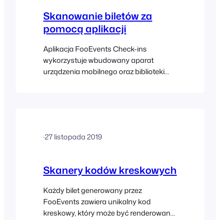
Skanowanie biletów za
pomocą aplikacji
Aplikacja FooEvents Check-ins
wykorzystuje wbudowany aparat
urządzenia mobilnego oraz biblioteki
systemu operacyjnego do skanowania
kodów kreskowych biletów. Dokładność
i szybkość skanowania zależą w dużej
mierze od jakości i możliwości
urządzenia, a nie od samej aplikacji.
·
27 listopada 2019
Ogólnie rzecz biorąc, zauważyliśmy, że
najlepiej sprawdzają się smartfony z
wyższej półki, a zwłaszcza najnowsze
Skanery kodów kreskowych
modele iPhone’a, ponieważ…
Każdy bilet generowany przez
FooEvents zawiera unikalny kod
kreskowy, który może być renderowany