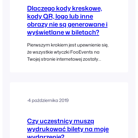
Dlaczego kody kreskowe,
kody QR, logo lub inne
obrazy nie są generowane i
wyświetlane w biletach?
Pierwszym krokiem jest upewnienie się,
że wszystkie wtyczki FooEvents na
Twojej stronie internetowej zostały
zaktualizowane do najnowszych wersji.
Jeśli zaktualizowałeś wtyczki, a mimo to
nadal nie widzisz kodu
kreskowego/kodu QR, logo ani innych
obrazów na biletach, być może
·
4 października 2019
konieczna będzie również aktualizacja
motywu (motywów) biletów. Od czasu
wydania wersji 1.8.0…
Czy uczestnicy muszą
wydrukować bilety na moje
wydarzenie?