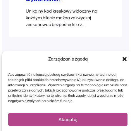
Unikalny kod kreskowy widoczny na
każdym bilecie można zazwyczaj
zeskanować bezpośrednio z
wydrukowanego biletu lub z ekranu
tabletu czy telefonu komórkowego
podczas wydarzenia, korzystając z
aplikacji FooEvents Check-ins lub
wtyczki FooEvents Express Check-in.
Zarządzanie zgodą
Do skanowania kodów kreskowych
zalecamy użycie zewnętrznego skanera
Aby zapewnić najlepszą obsługę użytkownika, używamy technologii
kodów kreskowych lub wysokiej jakości
takich jak pliki cookie do przechowywania i/lub uzyskiwania dostępu do
aparatu w smartfonie. …
informacji o urządzeniu. Wyrażenie zgody na te technologie umożliwi nam
przetwarzanie danych, takich jak zachowanie podczas przeglądania lub
Copyright © 2026 FooEvents. Wszelkie prawa
unikalne identyfikatory na tej stronie. Brak zgody lub jej wycofanie może
zastrzeżone.
negatywnie wpłynąć na niektóre funkcje.
Oświadczenie o ochronie prywatności
|
Zasady i
warunki
|
Zastrzeżenie
Akceptuj