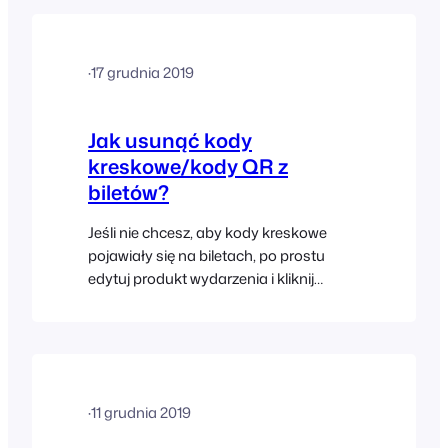
skaner kodów kreskowych USB lub
Bluetooth do komputera i
przeprowadzając odprawę za pomocą
·
17 grudnia 2019
wtyczki FooEvents Express Check-in.
Skanowanie za pomocą aplikacji
Check-ins Skaner kodów kreskowych
Jak usunąć kody
wykorzystuje wbudowany aparat
kreskowe/kody QR z
urządzenia mobilnego…
biletów?
Jeśli nie chcesz, aby kody kreskowe
pojawiały się na biletach, po prostu
edytuj produkt wydarzenia i kliknij
zakładkę "Wydarzenie", gdzie znajdziesz
opcję o nazwie "Wyświetlić kod
kreskowy na bilecie?". Odznacz to pole i
kliknij "Aktualizuj", aby zapobiec
wyświetlaniu kodów kreskowych na
·
11 grudnia 2019
biletach na to konkretne wydarzenie.