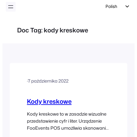
Polish
English
German
Doc Tag:
kody kreskowe
Dutch
Spanish
Italian
Portuguese
French
·
7 października 2022
Czech
Greek
Kody kreskowe
Kody kreskowe to w zasadzie wizualne
przedstawienie cyfr i liter. Urządzenie
FooEvents POS umożliwia skanowanie
większości formatów kodów