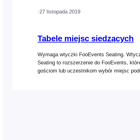
·
27 listopada 2019
Tabele miejsc siedzących
Wymaga wtyczki FooEvents Seating. Wtyc
Seating to rozszerzenie do FooEvents, któr
gościom lub uczestnikom wybór miejsc podcz
zamówienia w oparciu o układ obiektu. Wty
służyć do określenia rzędów i miejsc w sali
lub teatrze, stolików oraz liczby…