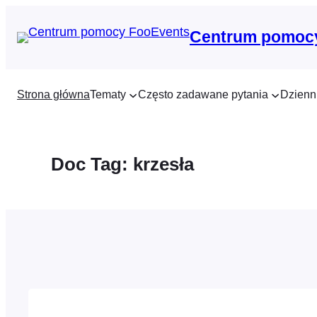
Przejdź
do
Centrum pomoc
treści
Strona główna
Tematy
Często zadawane pytania
Dzienn
Doc Tag:
krzesła