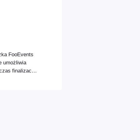
zka FooEvents
e umożliwia
as finalizacji
czka ta może
 konferencyjnej