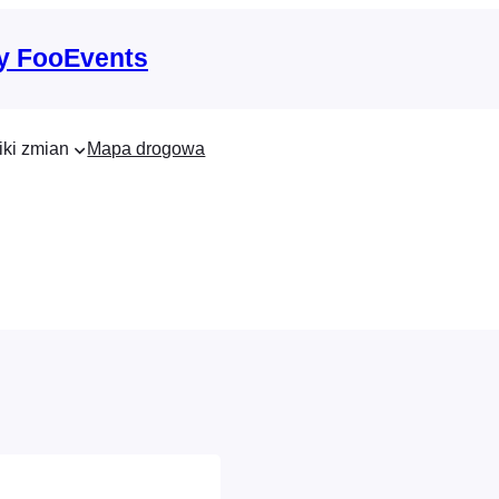
y FooEvents
iki zmian
Mapa drogowa