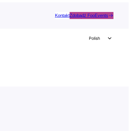
Kontakt
Zdobądź FooEvents
Polish
English
German
Dutch
Spanish
Italian
Portuguese
French
Czech
Greek