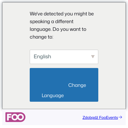
We've detected you might be
speaking a different
language. Do you want to
change to:
English
                        Change 
Language                    
Przejdź
Zdobądź FooEvents
do
treści