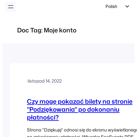
Polish
English
German
Doc Tag:
Moje konto
Dutch
Spanish
Italian
Portuguese
French
·
listopad 14, 2022
Czech
Greek
Czy mogę pokazać bilety na stronie
"Podziękowania" po dokonaniu
płatności?
Strona "Dziękuję" odnosi się do ekranu wyświetlaneg
po zakończeniu płatności. Wtyczka FooEvents PDF