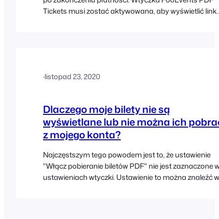
Tickets musi zostać aktywowana, aby wyświetlić link
na stronie "Dziękuję", który przeniesie klienta do stron
"Bilety" na jego koncie. Oto kroki, aby to skonfigurow
Przejdź do FooEvents [...]
·
listopad 23, 2020
Dlaczego moje bilety nie są
wyświetlane lub nie można ich pobra
z mojego konta?
Najczęstszym tego powodem jest to, że ustawienie
"Włącz pobieranie biletów PDF" nie jest zaznaczone 
ustawieniach wtyczki. Ustawienie to można znaleźć 
zakładce PDF Tickets w ustawieniach wtyczki
FooEvents:
https://help.fooevents.com/docs/topics/events/glob