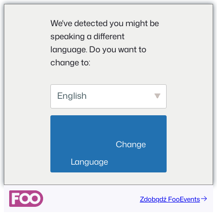
We've detected you might be
speaking a different
language. Do you want to
change to:
English
                        Change 
Language                    
Przejdź
Zdobądź FooEvents
do
treści