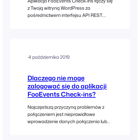
Aplikacja FooEvents Check-ins łączy się
z Twoją witryną WordPress za
pośrednictwem interfejsu API REST.
Zalecamy sprawdzenie, czy interfejs API
REST Twojej witryny jest dostępny,
wpisując w przeglądarce internetowej
następujący adres:
‘www.YOURWEBSITE.com/wp-
·
4 października 2019
json/fooevents/v1’. Powinien pojawić się
ekran wyświetlający kod zaczynający
się od {“namespace”: ”fooevents\/v1”,
Dlaczego nie mogę
”routes”:}, a nie strona błędu, taka jak…
zalogować się do aplikacji
FooEvents Check-ins?
Najczęstszą przyczyną problemów z
połączeniem jest nieprawidłowe
wprowadzenie danych połączenia lub
brak wymaganych uprawnień u
użytkownika WordPress. Prosimy o