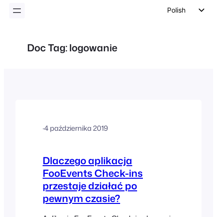
Polish
English
German
Doc Tag:
logowanie
Dutch
Spanish
Italian
Portuguese
French
·
4 października 2019
Czech
Greek
Dlaczego aplikacja
FooEvents Check-ins
przestaje działać po
pewnym czasie?