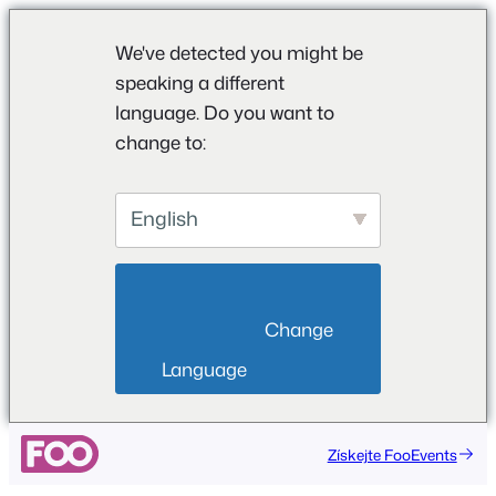
We've detected you might be
speaking a different
language. Do you want to
change to:
English
                        Change 
Language                    
Přeskočit
Získejte FooEvents
na
obsah