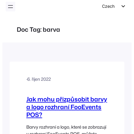
Czech
English
German
Doc Tag:
barva
Dutch
Spanish
Italian
Portuguese
French
·
6. říjen 2022
Polish
Greek
Jak mohu přizpůsobit barvy
a logo rozhraní FooEvents
POS?
Barvy rozhraní a logo, které se zobrazují
v rozhraní FooEvents POS, můžete