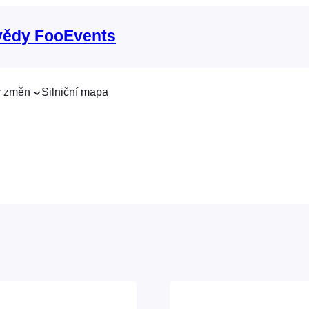
vědy FooEvents
 změn
Silniční mapa