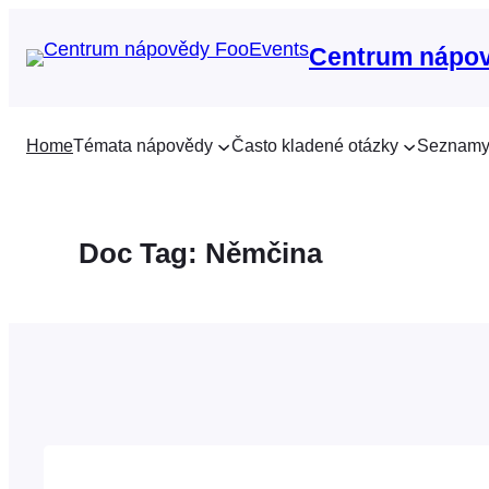
Přeskočit
na
Centrum nápo
obsah
Home
Témata nápovědy
Často kladené otázky
Seznamy
Doc Tag:
Němčina