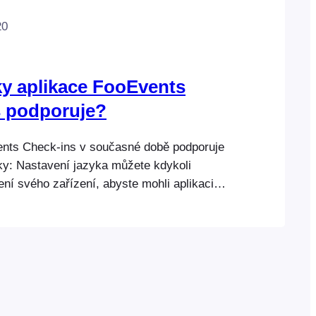
20
ky aplikace FooEvents
s podporuje?
ents Check-ins v současné době podporuje
yky: Nastavení jazyka můžete kdykoli
ní svého zařízení, abyste mohli aplikaci
vat v nativním jazykovém rozhraní v
rovaných jazyků