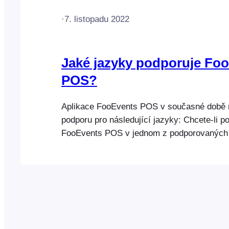
·
7. listopadu 2022
Jaké jazyky podporuje Fo
POS?
Aplikace FooEvents POS v současné době n
podporu pro následující jazyky: Chcete-li po
FooEvents POS v jednom z podporovaných 
jej nastavit jako výchozí jazyk v nastavení
webového prohlížeče a aplikaci znovu načís