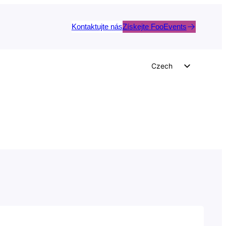
Kontaktujte nás
Získejte FooEvents
Czech
English
German
Dutch
Spanish
Italian
Portuguese
French
Polish
Greek