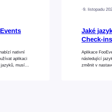
·
9. listopadu 20
oEvents
Jaké jazy
Check-in
abízí nativní
Aplikace FooEv
užívat aplikaci
následující jaz
jazyků, musíte
změnit v nastave
 svého
Check-ins použí
t.
jednom z podpo