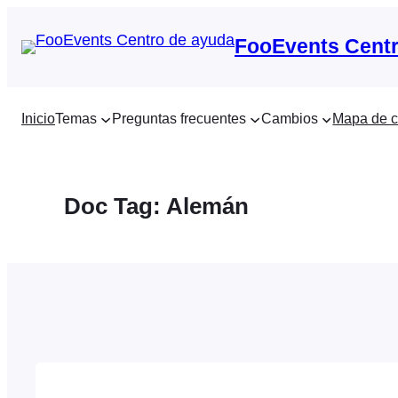
Saltar
al
FooEvents Centr
contenido
Inicio
Temas
Preguntas frecuentes
Cambios
Mapa de c
Doc Tag:
Alemán