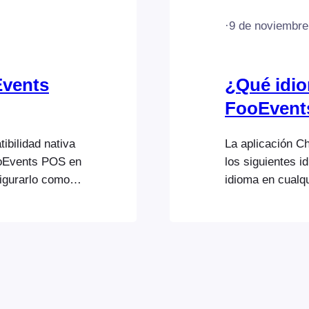
·
9 de noviembre
Events
¿Qué idio
FooEvent
bilidad nativa
La aplicación C
FooEvents POS en
los siguientes 
igurarlo como
idioma en cualq
u navegador web
dispositivo para
los idiomas admi