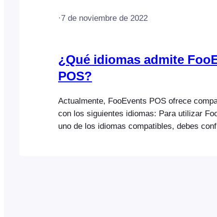
·
7 de noviembre de 2022
¿Qué idiomas admite Foo
POS?
Actualmente, FooEvents POS ofrece compati
con los siguientes idiomas: Para utilizar 
uno de los idiomas compatibles, debes conf
idioma predeterminado en los ajustes de t
y actualizar la aplicación.