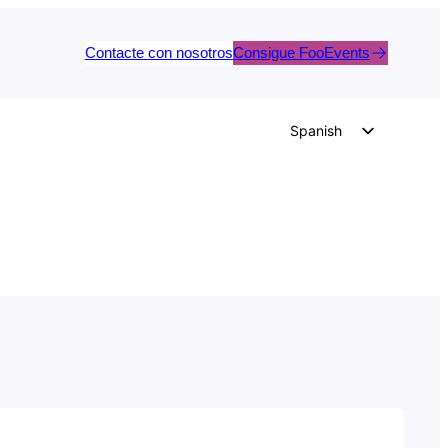
Contacte con nosotros
Consigue FooEvents
Spanish
English
German
Dutch
Italian
Portuguese
French
Polish
Czech
Greek