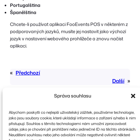
Portugalština
Španělština
Chcete-li používat aplikaci FooEvents POS v některém z
podporovaných jazyků, musíte jej nastavit jako výchozí
jazyk v nastavení webového prohlížeče a znovu načíst
aplikaci.
«
Předchozí
Další
»
Správa souhlasu
Abychom poskytli co nejlepší uživatelský zážitek, používáme technologie,
jako jsou soubory cookie, které ukládají informace o zařízení a/nebo k nim
přistupují. Souhlas s těmito technologiemi nám umožní zpracovávat
údaje, jako je chování při prohlížení nebo jedinečné ID na těchto stránkách.
Copyright © 2026 FooEvents. Všechna práva
Neudělení souhlasu nebo jeho odvolání může negativně ovlivnit některé
vyhrazena.