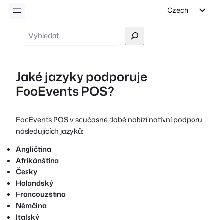
Czech
English
Vyhledávání
German
Dutch
Jaké jazyky podporuje
Spanish
FooEvents POS?
Italian
Portuguese
FooEvents POS v současné době nabízí nativní podporu
French
následujících jazyků:
Polish
Angličtina
Greek
Afrikánština
Česky
Holandský
Francouzština
Němčina
Italský