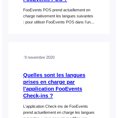
FooEvents POS prend actuellement en
charge nativement les langues suivantes
: pour utiliser FooEvents POS dans l'une
des langues prises en charge, vous
devez la définir comme langue par défaut
dans les paramètres de votre navigateur
Web, puis actualiser l'application.
·
9 novembre 2020
Quelles sont les langues
prises en charge par
l'application FooEvents
Check-ins ?
L'application Check-ins de FooEvents
prend actuellement en charge les langues