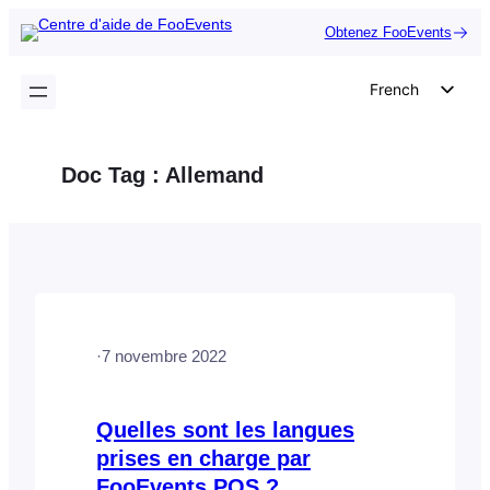
Aller
Obtenez FooEvents
au
contenu
French
English
German
Doc Tag :
Allemand
Dutch
Spanish
Italian
Portuguese
Polish
·
7 novembre 2022
Czech
Greek
Quelles sont les langues
prises en charge par
FooEvents POS ?