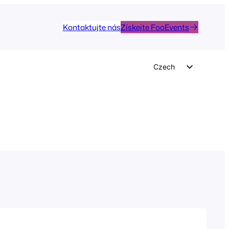
Kontaktujte nás
Získejte FooEvents
Czech
English
German
Dutch
Spanish
Italian
Portuguese
French
Polish
Greek