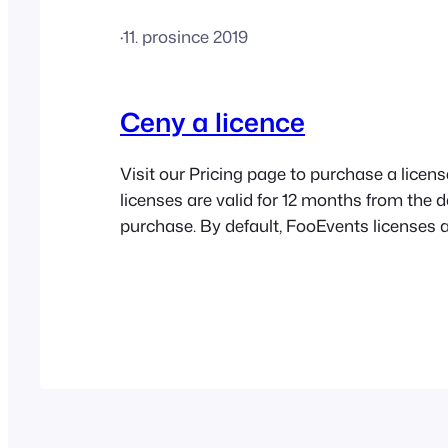
·
11. prosince 2019
Ceny a licence
Visit our Pricing page to purchase a lice
licenses are valid for 12 months from the d
purchase. By default, FooEvents licenses a
automatically renew every 12 months, howe
notified via email before the renewal takes
time, you can choose to cancel your subsc