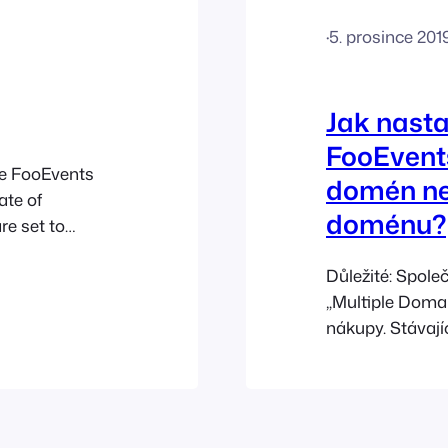
·
5. prosince 201
Jak nasta
FooEvents
nse FooEvents
domén n
ate of
doménu?
re set to
ver, you will be
Důležité: Spole
 place. At any
„Multiple Domai
ription. A…
nákupy. Stávajíc
licenci typu „M
však mají zach
stávající licen
licenčními pod