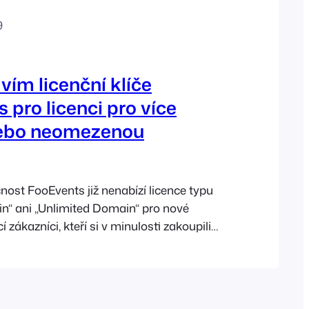
9
vím licenční klíče
 pro licenci pro více
ebo neomezenou
čnost FooEvents již nenabízí licence typu
n“ ani „Unlimited Domain“ pro nové
í zákazníci, kteří si v minulosti zakoupili
ultiple Domain“ nebo „Unlimited Domain“,
ována původní práva a mohou svou
ci nadále používat v souladu s původními
mínkami. Společnost FooEvents v