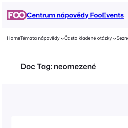
Přeskočit
na
Centrum nápovědy FooEvents
obsah
Home
Témata nápovědy
Často kladené otázky
Sezn
Doc Tag:
neomezené