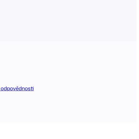
abízí pouze licence typu „Single
 licence může být…
 odpovědnosti