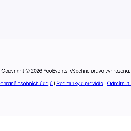
současné době n
Domain“. Každá
Copyright © 2026 FooEvents. Všechna práva vyhrazena.
ochraně osobních údajů
|
Podmínky a pravidla
|
Odmítnutí