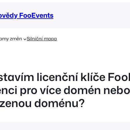
ovědy FooEvents
amy změn
Silniční mapa
stavím licenční klíče Fo
cenci pro více domén neb
zenou doménu?