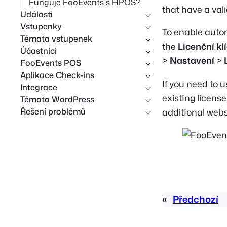
Funguje FooEvents s HPOS?
that have a val
Události
Vstupenky
To enable autom
Témata vstupenek
the
Licenční kl
Účastníci
>
Nastavení
>
FooEvents POS
Aplikace Check-ins
If you need to 
Integrace
existing licens
Témata WordPress
Řešení problémů
additional webs
«
Předchozí