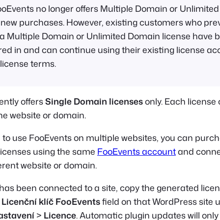
oEvents no longer offers Multiple Domain or Unlimite
r new purchases. However, existing customers who prev
a Multiple Domain or Unlimited Domain license have 
ed in and can continue using their existing license ac
 license terms.
ntly offers
Single Domain licenses
only. Each license
ne website or domain.
ke to use FooEvents on multiple websites, you can purc
licenses using the same
FooEvents account
and conne
ferent website or domain.
has been connected to a site, copy the generated lice
e
Licenční klíč FooEvents
field on that WordPress site 
astavení
>
Licence
. Automatic plugin updates will only