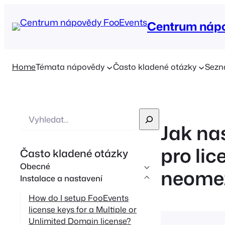
Centrum náp
Home
Témata nápovědy
Často kladené otázky
Sezn
V
Jak na
y
h
pro li
Často kladené otázky
l
Obecné
neome
e
Instalace a nastavení
d
How do I setup FooEvents
á
license keys for a Multiple or
v
Unlimited Domain license?