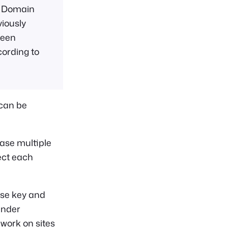
d Domain
iously
been
cording to
 can be
hase multiple
ct each
nse key and
under
 work on sites