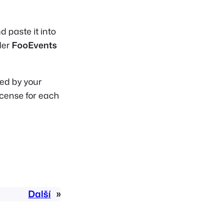
 paste it into
der
FooEvents
red by your
icense for each
Další
»