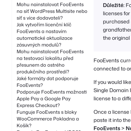
á
Mohu nainstalovat FooEvents
Důležité:
Fo
n
na síť WordPress Multisite nebo
licenses fo
í
síť s více dodavateli?
purchased 
Jak vytvořím licenční klíč
grandfather
FooEvents a nastavím
the original
automatické aktualizace
zásuvných modulů?
Mohu nainstalovat FooEvents
na testovací lokalitu před
FooEvents curre
přesunem do ostrého
connected to o
produkčního prostředí?
Jaké formáty dat podporuje
If you would li
FooEvents?
Single Domain 
Podporuje FooEvents možnosti
license to a dif
Apple Pay a Google Pay
Express Checkout?
Once a license 
Funguje FooEvents s bloky
WooCommerce Pokladna a
paste it into th
Košík?
FooEvents
>
N