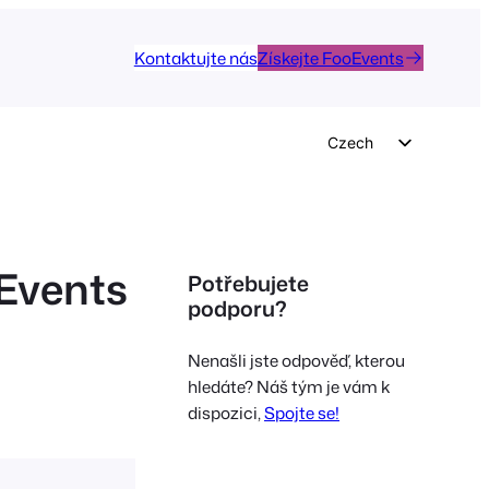
Kontaktujte nás
Získejte FooEvents
Czech
English
German
Dutch
oEvents
Potřebujete
Spanish
podporu?
o
Italian
Nenašli jste odpověď, kterou
Portuguese
hledáte? Náš tým je vám k
French
dispozici,
Spojte se!
Polish
Greek