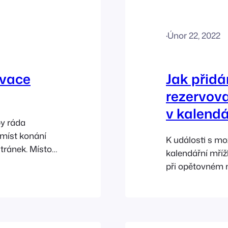
·
Únor 22, 2022
rvace
Jak přidá
rezervova
v kalendá
by ráda
míst konání
K události s mo
tránek. Místo
kalendářní mříž
 dvou různých
při opětovném 
 doplňkové
správné sloty v
va a pronájem
Příkladem takto 
Když si
Cinema. Zde jso