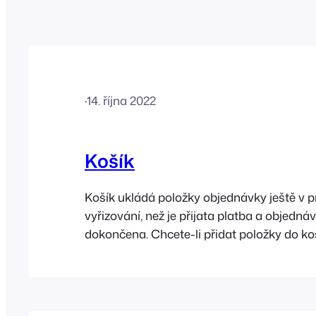
·
14. října 2022
Košík
Košík ukládá položky objednávky ještě v p
vyřizování, než je přijata platba a objednáv
dokončena. Chcete-li přidat položky do koš
kliknout na miniaturu produktu a ten se o
do košíku. Produkty, které obsahují variant
označeny malou ikonou mřížky.