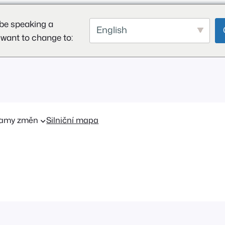
be speaking a
English
 want to change to:
amy změn
Silniční mapa