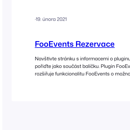
·
19. února 2021
FooEvents Rezervace
Navštivte stránku s informacemi o pluginu 
pořiďte jako součást balíčku. Plugin Foo
rozšiřuje funkcionalitu FooEvents o možno
rezervovatelné produkty, jako jsou opakujíc
vstupy do prostor a další služby s konkré
časem. Plugin FooEvents Bookings lze využ
různých…