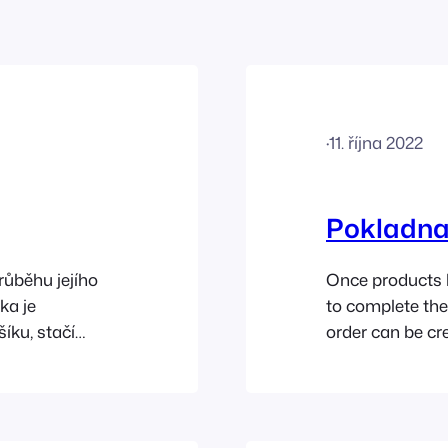
·
11. října 2022
Pokladn
růběhu jejího
Once products h
ka je
to complete the
íku, stačí
order can be c
kamžitě přidá
tickets generate
y, jsou
checkout proces
bottom right of 