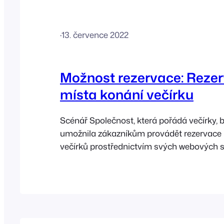
·
13. července 2022
Možnost rezervace: Reze
místa konání večírku
Scénář Společnost, která pořádá večírky, 
umožnila zákazníkům provádět rezervace 
večírků prostřednictvím svých webových s
konání lze rezervovat na konkrétní dny ve
časových úsecích. Společnost nabízí také
služby, jako jsou balíčky na oslavu, zába
vybavení, které jsou nabízeny jako upsell. 
zákazník zakoupí vstupenku, [...]