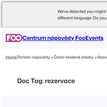
We've detected you might 
different language. Do you
Přeskočit
na
Centrum nápovědy FooEvents
obsah
Home
Témata nápovědy
Často kladené otázky
Sezn
Doc Tag:
rezervace