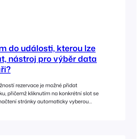
m do události, kterou lze
t, nástroj pro výběr data
ři?
žností rezervace je možné přidat
ku, přičemž kliknutím na konkrétní slot se
načtení stránky automaticky vyberou
 rozevíracích seznamech data a času.
fungující události je ukázka Drive-in
u pokyny, jak na to