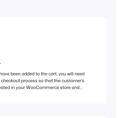
French
Polish
Greek
a
ave been added to the cart, you will need
 checkout process so that the customer’s
reated in your WooCommerce store and
d for event products. To start the
s, click the Checkout button at the
the screen. The sections displayed in the…