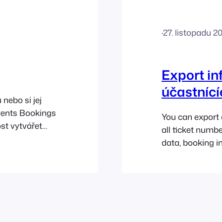
·
27. listopadu 2
Export in
účastnící
nebo si jej
Events Bookings
You can export 
st vytvářet
all ticket numbe
í se události,
data, booking i
tním datem a
details. The CS
ít v celé řadě
spreadsheet pr
Sheets where th
analyzed. Here a