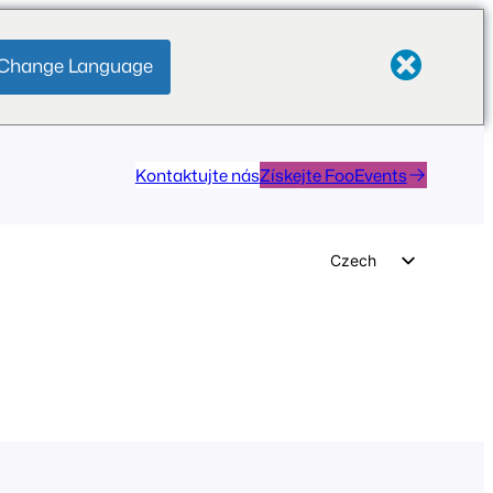
Change Language
Kontaktujte nás
Získejte FooEvents
Czech
English
German
Dutch
Spanish
Italian
Portuguese