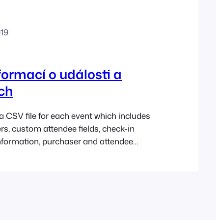
019
formací o události a
ch
a CSV file for each event which includes
rs, custom attendee fields, check-in
nformation, purchaser and attendee
V file can be opened using any
ogram such as Microsoft Excel or Google
e data can be sorted, filtered and
re the instructions for…