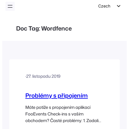
Czech
English
German
Doc Tag:
Wordfence
Dutch
Spanish
Italian
Portuguese
French
·
27. listopadu 2019
Polish
Greek
Problémy s připojením
Máte potíže s propojením aplikací
FooEvents Check-ins s vaším
obchodem? Časté problémy: 1. Zadali
jste správnou URL adresu? Ujistěte se,