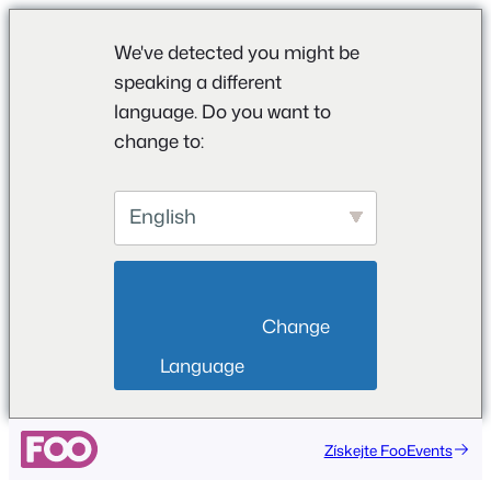
We've detected you might be
speaking a different
language. Do you want to
change to:
English
                        Change 
Language                    
Přeskočit
Získejte FooEvents
na
obsah