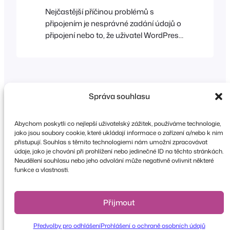
Nejčastější příčinou problémů s
připojením je nesprávné zadání údajů o
připojení nebo to, že uživatel WordPress
nemá potřebná oprávnění. Přečtěte si
prosím dokument nápovědy Problémy
s připojením, který se tomuto tématu
věnuje podrobněji Pokud se i nadále
objevují problémy, kontaktujte prosím
Správa souhlasu
technickou podporu FooEvents a
uveďte co nejvíce podrobností.
Abychom poskytli co nejlepší uživatelský zážitek, používáme technologie,
jako jsou soubory cookie, které ukládají informace o zařízení a/nebo k nim
přistupují. Souhlas s těmito technologiemi nám umožní zpracovávat
údaje, jako je chování při prohlížení nebo jedinečné ID na těchto stránkách.
Copyright © 2026 FooEvents. Všechna práva
Neudělení souhlasu nebo jeho odvolání může negativně ovlivnit některé
vyhrazena.
funkce a vlastnosti.
Prohlášení o ochraně osobních údajů
|
Podmínky
a pravidla
|
Odmítnutí odpovědnosti
Přijmout
Předvolby pro odhlášení
Prohlášení o ochraně osobních údajů