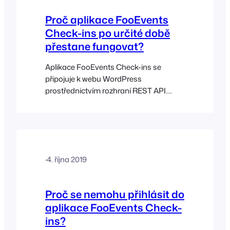
XML-RPC. Zda je rozhraní REST API na
Proč aplikace FooEvents
vašich webových stránkách přístupné,
Check-ins po určité době
můžete ověřit zadáním příkazu
přestane fungovat?
Aplikace FooEvents Check-ins se
připojuje k webu WordPress
prostřednictvím rozhraní REST API.
Doporučujeme, abyste si ověřili, zda je
rozhraní REST API vaší webové stránky
přístupné, zadáním následující adresy
do webového prohlížeče:
www.YOURWEBSITE.com/wp-
·
4. října 2019
json/fooevents/v1". Měli byste vidět
obrazovku, která zobrazuje kód
začínající {"namespace":
Proč se nemohu přihlásit do
"fooevents\/v1″, "routes": na rozdíl od
aplikace FooEvents Check-
chybové stránky, jako je např.
ins?