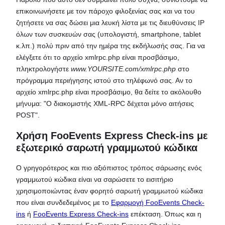
επικοινωνήσετε με τον πάροχο φιλοξενίας σας και να του
ζητήσετε να σας δώσει μια λευκή λίστα με τις διευθύνσεις IP
όλων των συσκευών σας (υπολογιστή, smartphone, tablet
κ.λπ.) πολύ πριν από την ημέρα της εκδήλωσής σας. Για να
ελέγξετε ότι το αρχείο xmlrpc.php είναι προσβάσιμο,
πληκτρολογήστε
www.YOURSITE.com/xmlrpc.php
στο
πρόγραμμα περιήγησης ιστού στο τηλέφωνό σας. Αν το
αρχείο xmlrpc.php είναι προσβάσιμο, θα δείτε το ακόλουθο
μήνυμα: "Ο διακομιστής XML-RPC δέχεται μόνο αιτήσεις
POST".
Χρήση FooEvents Express Check-ins με
εξωτερικό σαρωτή γραμμωτού κώδικα
Ο γρηγορότερος και πιο αξιόπιστος τρόπος σάρωσης ενός
γραμμωτού κώδικα είναι να σαρώσετε το εισιτήριο
χρησιμοποιώντας έναν φορητό σαρωτή γραμμωτού κώδικα
που είναι συνδεδεμένος με το
Εφαρμογή FooEvents Check-
ins
ή
FooEvents Express Check-ins
επέκταση. Όπως και η