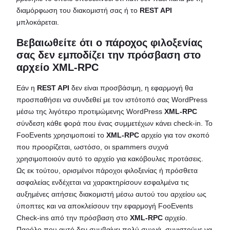
διαμόρφωση του διακομιστή σας ή το
REST API
μπλοκάρεται.
Βεβαιωθείτε ότι ο πάροχος φιλοξενίας
σας δεν εμποδίζει την πρόσβαση στο
αρχείο XML-RPC
Εάν η
REST API
δεν είναι προσβάσιμη, η εφαρμογή θα
προσπαθήσει να συνδεθεί με τον ιστότοπό σας WordPress
μέσω της λιγότερο προτιμώμενης WordPress
XML-RPC
σύνδεση κάθε φορά που ένας συμμετέχων κάνει check-in. Το
FooEvents χρησιμοποιεί το
XML-RPC
αρχείο για τον σκοπό
που προορίζεται, ωστόσο, οι spammers συχνά
χρησιμοποιούν αυτό το αρχείο για κακόβουλες προτάσεις.
Ως εκ τούτου, ορισμένοι πάροχοι φιλοξενίας ή πρόσθετα
ασφαλείας ενδέχεται να χαρακτηρίσουν εσφαλμένα τις
αυξημένες αιτήσεις διακομιστή μέσω αυτού του αρχείου ως
ύποπτες και να αποκλείσουν την εφαρμογή FooEvents
Check-ins από την πρόσβαση στο
XML-RPC
αρχείο.
Παρόλο που αυτό δεν συμβαίνει πολύ συχνά, συνιστούμε να