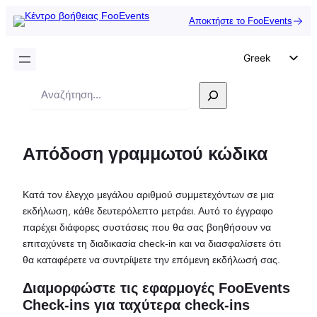
Αποκτήστε το FooEvents
Greek
English
Αναζήτηση
German
Dutch
Απόδοση γραμμωτού κώδικα
Spanish
Italian
Κατά τον έλεγχο μεγάλου αριθμού συμμετεχόντων σε μια
Portuguese
εκδήλωση, κάθε δευτερόλεπτο μετράει. Αυτό το έγγραφο
French
παρέχει διάφορες συστάσεις που θα σας βοηθήσουν να
επιταχύνετε τη διαδικασία check-in και να διασφαλίσετε ότι
Polish
θα καταφέρετε να συντρίψετε την επόμενη εκδήλωσή σας.
Czech
Διαμορφώστε τις εφαρμογές FooEvents
Check-ins για ταχύτερα check-ins