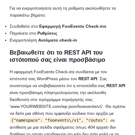
Για να ενεργοποιήσετε αυτή τη ρύθμιση ακολουθήστε τα
παρακάτω βήματα:
Συνδεθείτε στο
Εφαρμογή FooEvents Check-ins
Πηγαίνετε στο
Ρυθμίσεις
Ενεργοποίηση
Αυτόματο check-in
Βεβαιωθείτε ότι το REST API του
ιστότοπού σας είναι προσβάσιμο
Η εφαρμογή FooEvents Check-ins συνδέεται με τον
ιστότοπό σας WordPress μέσω του
REST API
. Σας
συνιστούμε να επιβεβαιώσετε ότι η ιστοσελίδα σας
REST API
είναι προσβάσιμη πληκτρολογώντας την ακόλουθη
διεύθυνση στο πρόγραμμα περιήγησής σας:
'www.YOURWEBSITE.com/wp-json/fooevents/v1'. Θα πρέπει
να δείτε μια οθόνη που εμφανίζει κώδικα που αρχίζει με
{"namespace": "fooevents\/v1", "routes":
σε
αντίθεση με μια σελίδα σφάλματος όπως
404 αρχείο δεν
βρέθηκε
το οποίο υποδεικνύει ότι κάτι δεν πάει καλά με τη