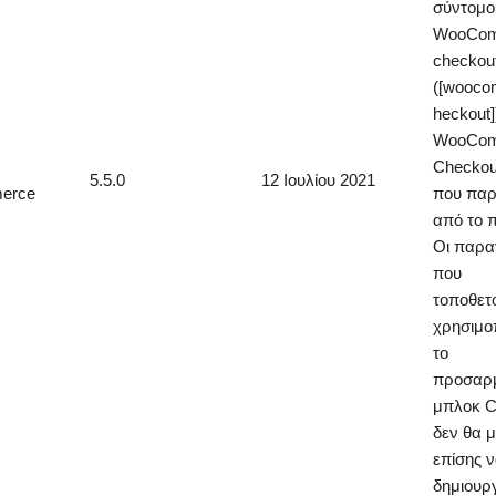
σύντομο
WooCom
checkou
([wooc
heckout]
WooCom
Checkou
5.5.0
12 Ιουλίου 2021
erce
που παρ
από το 
Οι παρα
που
τοποθετ
χρησιμο
το
προσαρ
μπλοκ C
δεν θα 
επίσης 
δημιουρ