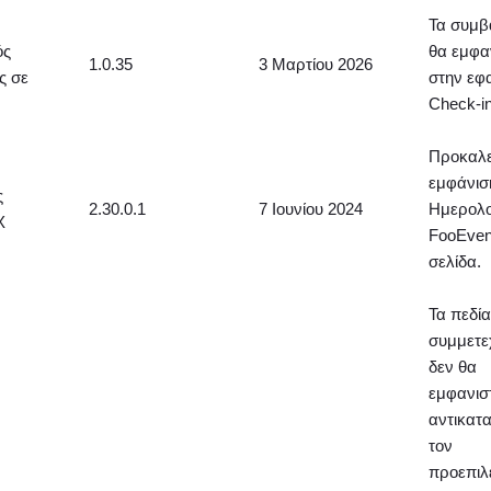
Τα συμβ
ός
θα εμφα
1.0.35
3 Μαρτίου 2026
ς σε
στην εφ
Check-i
Προκαλε
εμφάνισ
ς
2.30.0.1
7 Ιουνίου 2024
Ημερολο
X
FooEven
σελίδα.
Τα πεδί
συμμετε
δεν θα
εμφανισ
αντικατ
τον
προεπιλ