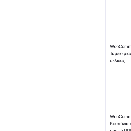
WooComm
Ταμείο μία
σελίδας
WooComme
Κουπόνια 
μορφή PD