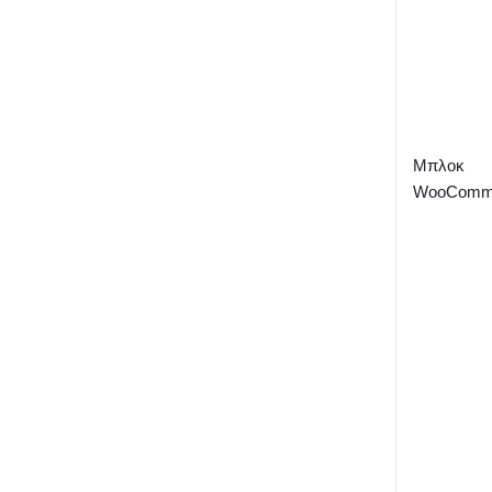
Μπλοκ
WooComm