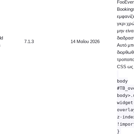
FooEven
Booking
εμφανίζε
γκρι χρ
μην είνα
ld
διαδραστ
7.1.3
14 Μαΐου 2026
s
Αυτό μπ
διορθωθ
τροποπο
CSS ως 
body
#TB_ov
body>.
widget
overla
z-inde
!impor
}