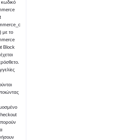
 κωδικό
merce
t
ommerce_c
) με το
merce
t Block
έχεται
πρόσθετο.
γγελίες
ούνται
ποιώντας
μοσμένο
heckout
μπορούν
να
γήσουν