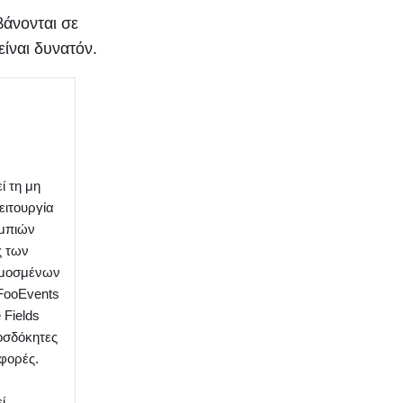
βάνονται σε
είναι δυνατόν.
ί τη μη
ειτουργία
μπιών
ς των
μοσμένων
FooEvents
 Fields
οσδόκητες
φορές.
ί