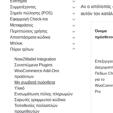
Εισιτήρια
η
Αν ο ιστότοπός
Συμμετέχοντες
Σημείο πώλησης (POS)
αυτόν τον κατάλ
Εφαρμογή Check-ins
Μεταφράσεις
Όνομα
Περιπτώσεις χρήσης
πρόσθετο
Αποσπάσματα κώδικα
Μπλοκ
Πόροι τρίτων
Now2Wallet Integration
Επεξεργασ
Συνιστώμενα Plugins
Διαχειριστ
WooCommerce Add-Ons
Πεδίων Ch
προϊόντων
για το
Μη συμβατά πρόσθετα
WooComme
Υλικό
Pro
Ενσωμάτωση πύλης πληρωμών
Σαρωτές γραμμωτού κώδικα
Τοποθεσίες πολλαπλών
προμηθευτών