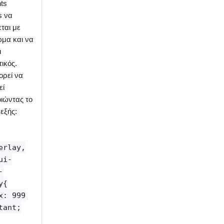
ts
s να
ται με
ώμα και να
ι
ικός.
ορεί να
εί
ιώντας το
εξής:
erlay,
ui-
-
y{
x: 999
tant;