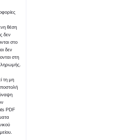
οφορίες
ένη θέση
ς δεν
νται στο
αι δεν
ονται στη
πληρωμής.
ί τη μη
αποστολή
σύναψη
ων
ts PDF
ματα
νικού
μείου.