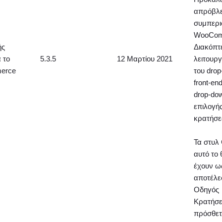
απρόβλ
συμπερι
WooCom
ής
Διακόπτε
α το
5.3.5
12 Μαρτίου 2021
λειτουργ
erce
του dro
front-end
drop-do
επιλογή
κρατήσε
Τα στυλ
αυτό το
έχουν ω
αποτέλε
Οδηγός
Κρατήσε
πρόσθε