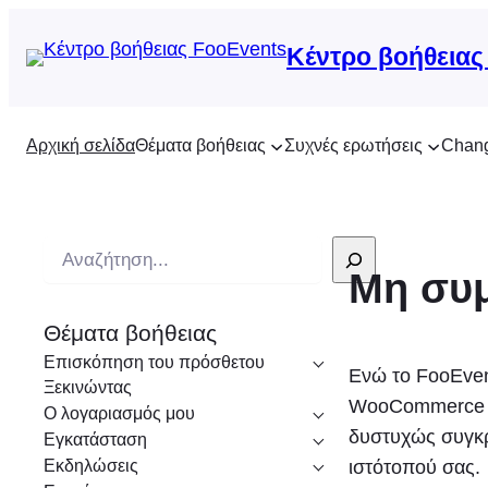
Κέντρο βοήθειας
Αρχική σελίδα
Θέματα βοήθειας
Συχνές ερωτήσεις
Chan
Α
Μη συμ
ν
α
Θέματα βοήθειας
ζ
Επισκόπηση του πρόσθετου
ή
Ενώ το FooEvent
Ξεκινώντας
τ
WooCommerce τρ
Ο λογαριασμός μου
η
δυστυχώς συγκρ
Εγκατάσταση
σ
Εκδηλώσεις
ιστότοπού σας.