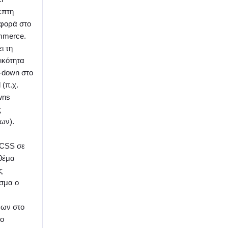
επτη
φορά στο
merce.
ι τη
ικότητα
p-down στο
 (π.χ.
wns
ς
ων).
 CSS σε
 θέμα
ς
σμα ο
ων στο
το