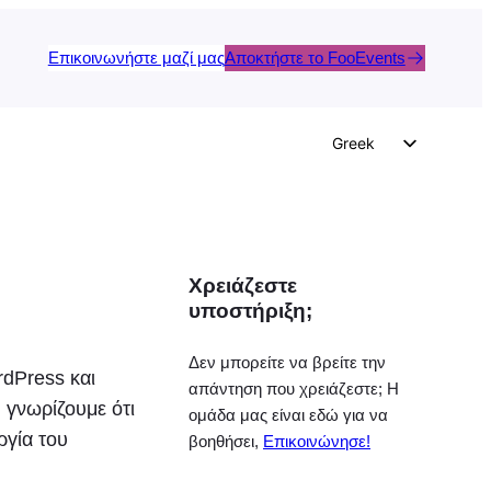
Επικοινωνήστε μαζί μας
Αποκτήστε το FooEvents
Greek
English
German
Dutch
Χρειάζεστε
Spanish
υποστήριξη;
Italian
Portuguese
Δεν μπορείτε να βρείτε την
rdPress και
απάντηση που χρειάζεστε; Η
French
γνωρίζουμε ότι
ομάδα μας είναι εδώ για να
Polish
ργία του
βοηθήσει,
Επικοινώνησε!
Czech