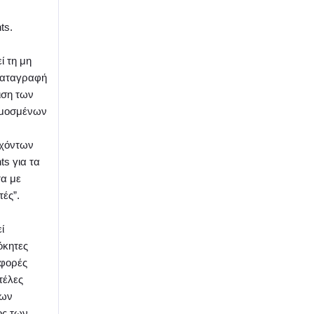
α
ts.
ί τη μη
καταγραφή
ιση των
μοσμένων
χόντων
ts για τα
τα με
ές”.
ί
κητες
φορές
τέλες
νων
ος των