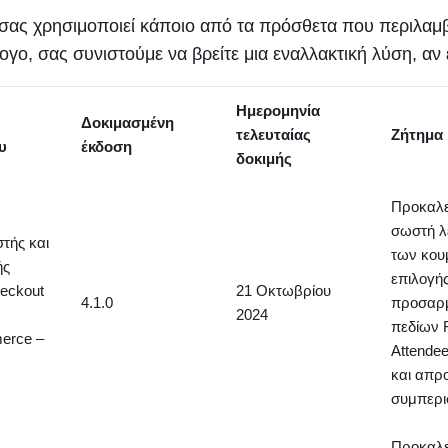
 σας χρησιμοποιεί κάποιο από τα πρόσθετα που περιλαμ
ογο, σας συνιστούμε να βρείτε μια εναλλακτική λύση, αν 
Ημερομηνία
Δοκιμασμένη
τελευταίας
Ζήτημα
υ
έκδοση
δοκιμής
Προκαλε
σωστή λ
τής και
των κου
ής
επιλογή
eckout
21 Οκτωβρίου
4.1.0
προσαρ
2024
πεδίων 
rce –
Attendee
και απρ
συμπερι
Προκαλε