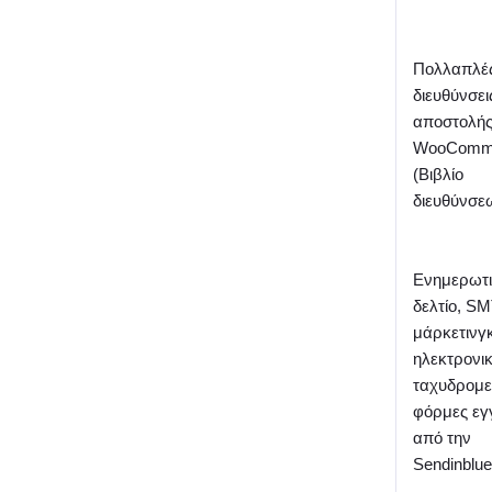
Πολλαπλέ
διευθύνσει
αποστολής
WooComm
(Βιβλίο
διευθύνσε
Ενημερωτ
δελτίο, SM
μάρκετινγ
ηλεκτρονι
ταχυδρομε
φόρμες ε
από την
Sendinblu