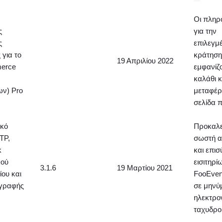
Οι πληρ
ς
για την
ς
επιλεγμ
 για το
κράτηση
19 Απριλίου 2022
erce
εμφανίζο
καλάθι κ
ων) Pro
μεταφέρ
σελίδα 
ικό
Προκαλε
TP,
σωστή 
κ
και επι
κού
εισιτηρί
3.1.6
19 Μαρτίου 2021
ίου και
FooEven
γγραφής
σε μηνύ
ηλεκτρο
e
ταχυδρο