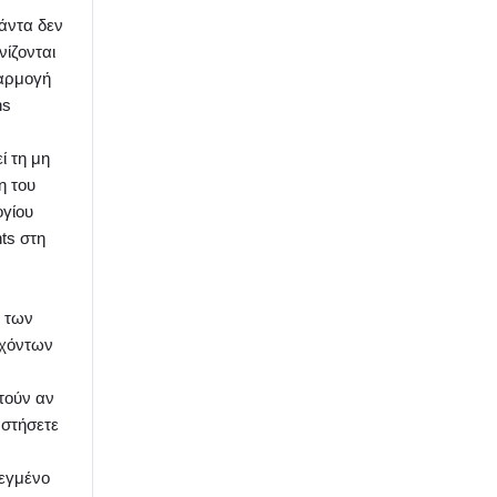
άντα δεν
νίζονται
αρμογή
ns
ί τη μη
η του
γίου
ts στη
α των
χόντων
τούν αν
αστήσετε
εγμένο