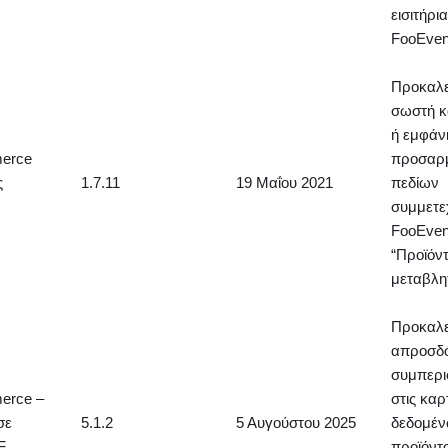
εισιτήρι
FooEven
Προκαλε
σωστή 
ή εμφάν
erce
προσαρ
ς
1.7.11
19 Μαΐου 2021
πεδίων
συμμετε
FooEven
“Προϊόν
μεταβλητ
Προκαλε
απροσδό
συμπερι
rce –
στις καρ
σε
5.1.2
5 Αυγούστου 2025
δεδομέ
F
προϊόντ