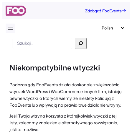
Zdobądź FooEvents
Polish
English
Wyszukiwanie
German
Dutch
Niekompatybilne wtyczki
Spanish
Italian
Podczas gdy FooEvents działa doskonale z większością
Portuguese
wtyczek WordPress i WooCommerce innych firm, istnieją
French
pewne wtyczki, o których wiemy, że niestety kolidują z
FooEvents lub wpływają na prawidłowe działanie witryny.
Czech
Greek
Jeśli Twoja witryna korzysta z którejkolwiek wtyczki z tej
listy, zalecamy znalezienie alternatywnego rozwiązania,
jeśli to możliwe.