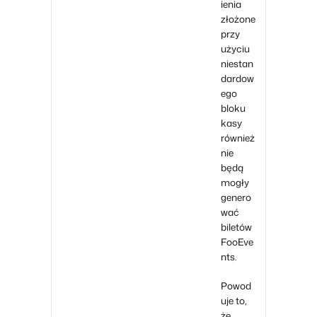
ienia
złożone
przy
użyciu
niestan
dardow
ego
bloku
kasy
również
nie
będą
mogły
genero
wać
biletów
FooEve
nts.
Powod
uje to,
że