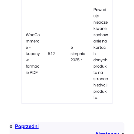
Powod
uje
nieocze
kiwane
WooCo
zachow
mmerc
anie na
e –
5
kartac
kupony
5.1.2
sierpnia
h
w
2025 r.
danych
formac
produk
ie PDF
tu na
stronac
h edycji
produk
tu.
«
Poprzedni
Następny
»