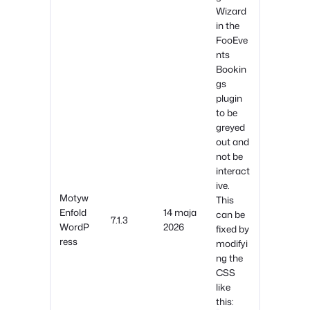
Wizard
in the
FooEve
nts
Bookin
gs
plugin
to be
greyed
out and
not be
interact
ive.
Motyw
This
Enfold
14 maja
can be
7.1.3
WordP
2026
fixed by
ress
modifyi
ng the
CSS
like
this: