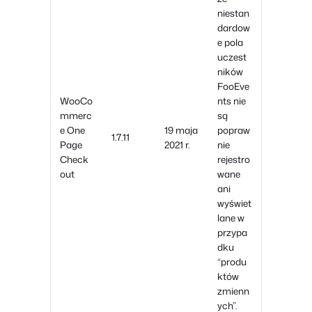
niestan
dardow
e pola
uczest
ników
FooEve
WooCo
nts nie
mmerc
są
e One
19 maja
popraw
1.7.11
Page
2021 r.
nie
Check
rejestro
out
wane
ani
wyświet
lane w
przypa
dku
“produ
któw
zmienn
ych”.