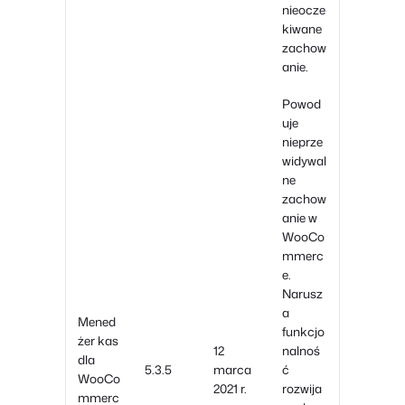
nieocze
kiwane
zachow
anie.
Powod
uje
nieprze
widywal
ne
zachow
anie w
WooCo
mmerc
e.
Narusz
a
Mened
funkcjo
żer kas
12
nalnoś
dla
5.3.5
marca
ć
WooCo
2021 r.
rozwija
mmerc