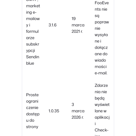
FooEve
market
nts nie
ing e-
są
mailow
19
popraw
y i
3.1.6
marca
nie
formul
2021 r.
wysyła
arze
ne i
subskr
dołącz
ypcji
ane do
Sendin
wiado
blue
mości
e-mail.
Zdarze
nia nie
Proste
będą
ograni
3
wyświet
czenie
1.0.35
marca
lane w
dostęp
2026 r.
aplikacj
u do
i
strony
Check-