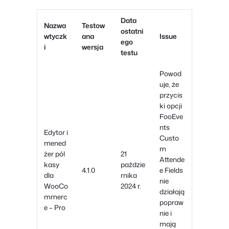
Data
Nazwa
Testow
ostatni
wtyczk
ana
Issue
ego
i
wersja
testu
Powod
uje, że
przycis
ki opcji
FooEve
nts
Edytor i
Custo
mened
m
żer pól
21
Attende
kasy
paździe
4.1.0
e Fields
dla
rnika
nie
WooCo
2024 r.
działają
mmerc
popraw
e – Pro
nie i
mają