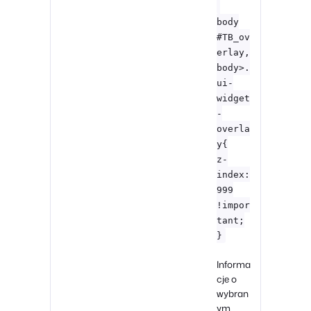
body
#TB_ov
erlay,
body>.
ui-
widget
-
overla
y{
z-
index:
999
!impor
tant;
}
Informa
cje o
wybran
ym