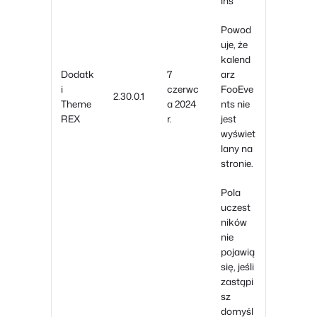
ins
Powod
uje, że
kalend
Dodatk
7
arz
i
czerwc
FooEve
2.30.0.1
Theme
a 2024
nts nie
REX
r.
jest
wyświet
lany na
stronie.
Pola
uczest
ników
nie
pojawią
się, jeśli
zastąpi
sz
domyśl