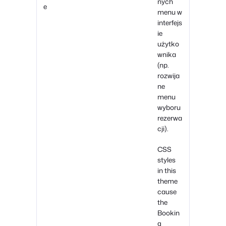
nych
e
menu w
interfejs
ie
użytko
wnika
(np.
rozwija
ne
menu
wyboru
rezerwa
cji).
CSS
styles
in this
theme
cause
the
Bookin
g