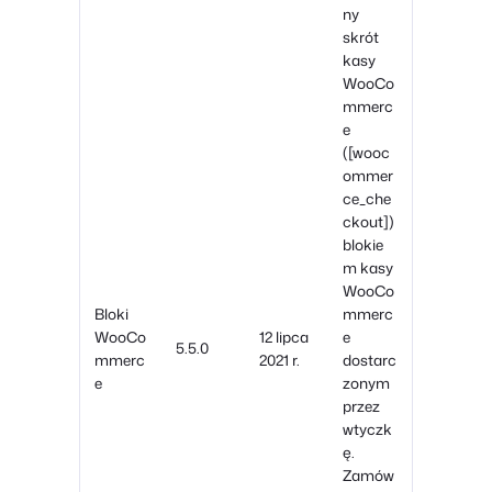
ny
skrót
kasy
WooCo
mmerc
e
([wooc
ommer
ce_che
ckout])
blokie
m kasy
WooCo
Bloki
mmerc
WooCo
12 lipca
e
5.5.0
mmerc
2021 r.
dostarc
e
zonym
przez
wtyczk
ę.
Zamów