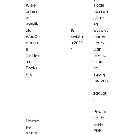
Wiele
slocie
adresó
rezerwa
w
cji nie
wysyłki
są
dla
19
wyświet
WooCo
kwietni
lane w
mmerc
a 2022
koszyk
e
r.
u ani
(Addre
przeno
ss
szone
Book)
na
Pro
stronę
realizac
ji
zakupu
.
Powod
uje, że
Newsle
bilety
tter,
PDF
SMTP,