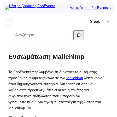
Αποκτήστε το FooEvents
Greek
English
Αναζήτηση
German
Dutch
Ενσωμάτωση Mailchimp
Spanish
Italian
Το FooEvents περιλαμβάνει τη δυνατότητα αυτόματης
Portuguese
προσθήκης συμμετεχόντων σε ένα
Mailchimp
λίστα κοινού
French
όταν δημιουργούνται εισιτήρια. Μπορείτε επίσης να
καθορίσετε προεπιλεγμένες ετικέτες ή ετικέτες για
Polish
συγκεκριμένες εκδηλώσεις που μπορούν να
Czech
χρησιμοποιηθούν για την τμηματοποίηση της λίστας του
Mailchimp. Το