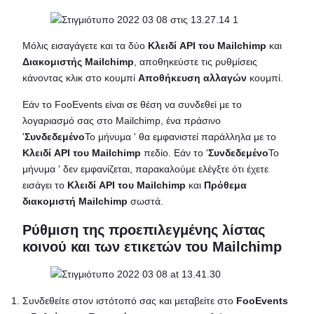
Μόλις εισαγάγετε και τα δύο
Κλειδί API του Mailchimp
και
Διακομιστής Mailchimp
, αποθηκεύστε τις ρυθμίσεις
κάνοντας κλικ στο κουμπί
Αποθήκευση αλλαγών
κουμπί.
Εάν το FooEvents είναι σε θέση να συνδεθεί με το
λογαριασμό σας στο Mailchimp, ένα πράσινο
'
Συνδεδεμένο
Το μήνυμα ' θα εμφανιστεί παράλληλα με το
Κλειδί API του Mailchimp
πεδίο. Εάν το '
Συνδεδεμένο
Το
μήνυμα ' δεν εμφανίζεται, παρακαλούμε ελέγξτε ότι έχετε
εισάγει το
Κλειδί API του Mailchimp
και
Πρόθεμα
διακομιστή Mailchimp
σωστά.
Ρύθμιση της προεπιλεγμένης λίστας
κοινού και των ετικετών του Mailchimp
Συνδεθείτε στον ιστότοπό σας και μεταβείτε στο
FooEvents