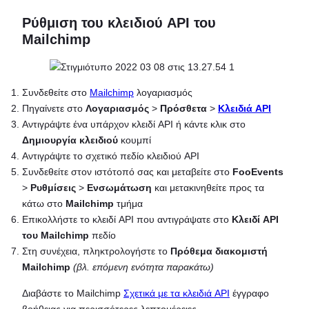
Ρύθμιση του κλειδιού API του
Mailchimp
Συνδεθείτε στο
Mailchimp
λογαριασμός
Πηγαίνετε στο
Λογαριασμός
>
Πρόσθετα
>
Κλειδιά API
Αντιγράψτε ένα υπάρχον κλειδί API ή κάντε κλικ στο
Δημιουργία κλειδιού
κουμπί
Αντιγράψτε το σχετικό πεδίο κλειδιού API
Συνδεθείτε στον ιστότοπό σας και μεταβείτε στο
FooEvents
>
Ρυθμίσεις
>
Ενσωμάτωση
και μετακινηθείτε προς τα
κάτω στο
Mailchimp
τμήμα
Επικολλήστε το κλειδί API που αντιγράψατε στο
Κλειδί API
του Mailchimp
πεδίο
Στη συνέχεια, πληκτρολογήστε το
Πρόθεμα διακομιστή
Mailchimp
(βλ. επόμενη ενότητα παρακάτω)
Διαβάστε το Mailchimp
Σχετικά με τα κλειδιά API
έγγραφο
βοήθειας για περισσότερες λεπτομέρειες.