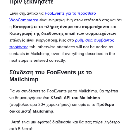
Πριν ξεκινήσετε
Είναι σημαντικό να
FooEvents για το πρόσθετο
WooCommerce
είναι ενημερωμένη στον ιστότοπό σας και ότι
η
Καταγράψτε το πλήρες όνομα του συμμετέχοντα
και
Καταγραφή της διεύθυνσης email των συμμετεχόντων
επιλογές είναι ενεργοποιημένες στο
ρυθμίσεις συμβάντος
προϊόντος
tab, otherwise attendees will not be added as
contacts in Mailchimp, even if everything described in the
next steps is entered correctly.
Σύνδεση του FooEvents με το
Mailchimp
Για να συνδέσετε το FooEvents με το Mailchimp, θα πρέπει
να δημιουργήσετε ένα
Κλειδί API του Mailchimp
(συμβολοσειρά 20+ χαρακτήρων) και ορίστε το
Πρόθεμα
διακομιστή Mailchimp
.
. Αυτή είναι μια εφάπαξ διαδικασία και θα σας πάρει λιγότερο
από 5 λεπτά.