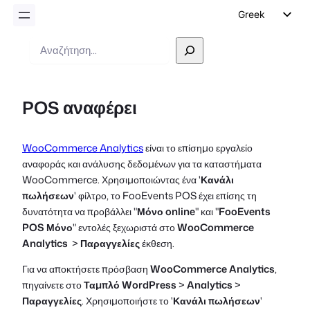
Greek
English
Αναζήτηση
German
Dutch
POS αναφέρει
Spanish
Italian
WooCommerce Analytics
είναι το επίσημο εργαλείο
Portuguese
αναφοράς και ανάλυσης δεδομένων για τα καταστήματα
French
WooCommerce. Χρησιμοποιώντας ένα '
Κανάλι
πωλήσεων
' φίλτρο, το FooEvents POS έχει επίσης τη
Polish
δυνατότητα να προβάλλει "
Μόνο online
" και "
FooEvents
Czech
POS Μόνο
" εντολές ξεχωριστά στο
WooCommerce
Analytics
>
Παραγγελίες
έκθεση.
Για να αποκτήσετε πρόσβαση
WooCommerce Analytics
,
πηγαίνετε στο
Ταμπλό WordPress
>
Analytics
>
Παραγγελίες
. Χρησιμοποιήστε το '
Κανάλι πωλήσεων
'