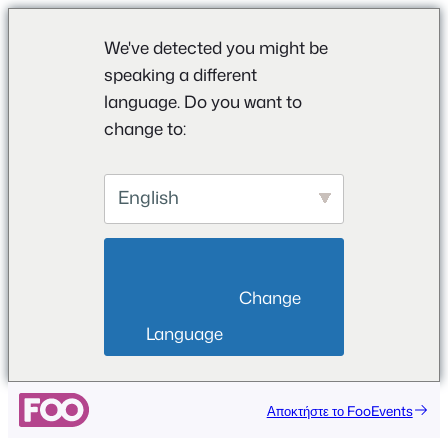
We've detected you might be
speaking a different
language. Do you want to
change to:
English
                        Change 
Language                    
Αποκτήστε το FooEvents