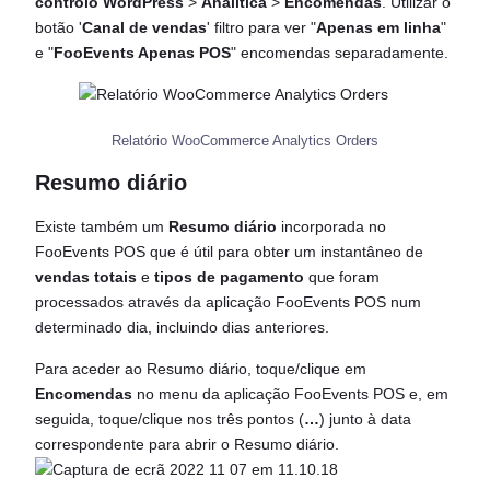
controlo WordPress
>
Analítica
>
Encomendas
. Utilizar o
botão '
Canal de vendas
' filtro para ver "
Apenas em linha
"
e "
FooEvents Apenas POS
" encomendas separadamente.
Relatório WooCommerce Analytics Orders
Resumo diário
Existe também um
Resumo diário
incorporada no
FooEvents POS que é útil para obter um instantâneo de
vendas totais
e
tipos de pagamento
que foram
processados através da aplicação FooEvents POS num
determinado dia, incluindo dias anteriores.
Para aceder ao Resumo diário, toque/clique em
Encomendas
no menu da aplicação FooEvents POS e, em
seguida, toque/clique nos três pontos (
…
) junto à data
correspondente para abrir o Resumo diário.