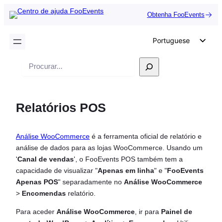
Obtenha FooEvents
Portuguese
English
Pesquisar
German
Dutch
Relatórios POS
Spanish
Italian
Análise WooCommerce
é a ferramenta oficial de relatório e
French
análise de dados para as lojas WooCommerce. Usando um
Polish
'
Canal de vendas
', o FooEvents POS também tem a
capacidade de visualizar "
Apenas em linha
" e "
FooEvents
Czech
Apenas POS
" separadamente no
Análise WooCommerce
Greek
>
Encomendas
relatório.
Para aceder
Análise WooCommerce
, ir para
Painel de