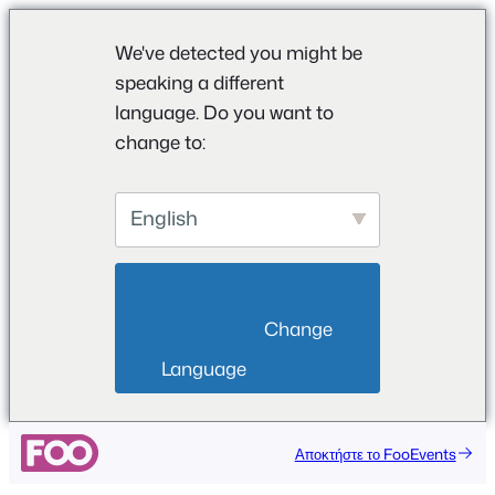
We've detected you might be
speaking a different
language. Do you want to
change to:
English
                        Change 
Language                    
Αποκτήστε το FooEvents