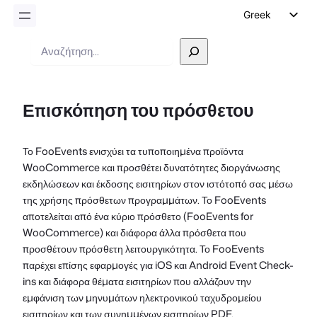
Greek
English
Αναζήτηση
German
Dutch
Επισκόπηση του πρόσθετου
Spanish
Italian
Το FooEvents ενισχύει τα τυποποιημένα προϊόντα
Portuguese
WooCommerce και προσθέτει δυνατότητες διοργάνωσης
French
εκδηλώσεων και έκδοσης εισιτηρίων στον ιστότοπό σας μέσω
της χρήσης πρόσθετων προγραμμάτων. Το FooEvents
Polish
αποτελείται από ένα κύριο πρόσθετο (FooEvents for
Czech
WooCommerce) και διάφορα άλλα πρόσθετα που
προσθέτουν πρόσθετη λειτουργικότητα. Το FooEvents
παρέχει επίσης εφαρμογές για iOS και Android Event Check-
ins και διάφορα θέματα εισιτηρίων που αλλάζουν την
εμφάνιση των μηνυμάτων ηλεκτρονικού ταχυδρομείου
εισιτηρίων και των συνημμένων εισιτηρίων PDF.