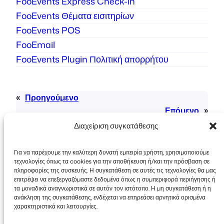
FooEvents Express Check-in
FooEvents Θέματα εισιτηρίων
FooEvents POS
FooEmail
FooEvents Plugin Πολιτική απορρήτου
«
Προηγούμενο
Επόμενο
»
Διαχείριση συγκατάθεσης
Για να παρέχουμε την καλύτερη δυνατή εμπειρία χρήστη, χρησιμοποιούμε
τεχνολογίες όπως τα cookies για την αποθήκευση ή/και την πρόσβαση σε
πληροφορίες της συσκευής. Η συγκατάθεση σε αυτές τις τεχνολογίες θα μας
επιτρέψει να επεξεργαζόμαστε δεδομένα όπως η συμπεριφορά περιήγησης ή
τα μοναδικά αναγνωριστικά σε αυτόν τον ιστότοπο. Η μη συγκατάθεση ή η
Πνευματικά δικαιώματα © 2026 FooEvents. Όλα
ανάκληση της συγκατάθεσης, ενδέχεται να επηρεάσει αρνητικά ορισμένα
τα δικαιώματα διατηρούνται.
χαρακτηριστικά και λειτουργίες.
Δήλωση απορρήτου
|
Όροι και