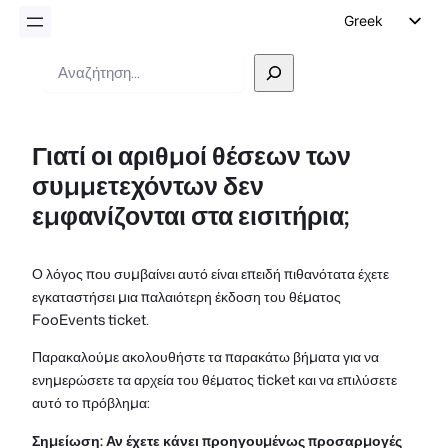
Greek
English
Αναζήτηση
German
Dutch
Γιατί οι αριθμοί θέσεων των
Spanish
συμμετεχόντων δεν
Italian
εμφανίζονται στα εισιτήρια;
Portuguese
French
Ο λόγος που συμβαίνει αυτό είναι επειδή πιθανότατα έχετε
Polish
εγκαταστήσει μια παλαιότερη έκδοση του θέματος
Czech
FooEvents ticket.
Παρακαλούμε ακολουθήστε τα παρακάτω βήματα για να
ενημερώσετε τα αρχεία του θέματος ticket και να επιλύσετε
αυτό το πρόβλημα:
Σημείωση: Αν έχετε κάνει προηγουμένως προσαρμογές