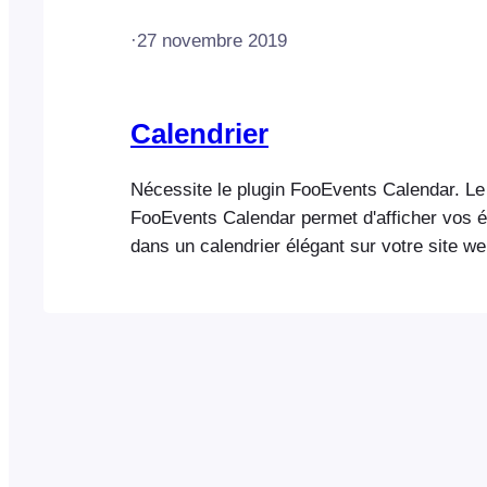
·
27 novembre 2019
Calendrier
Nécessite le plugin FooEvents Calendar. Le
FooEvents Calendar permet d'afficher vos
dans un calendrier élégant sur votre site 
Les calendriers peuvent être affichés à l'ai
shortcodes ou de widgets. Grâce au plugin
Calendar, vous pouvez transformer n'importe
page ou type de publication personnalisé e
l'afficher dans un calendrier…