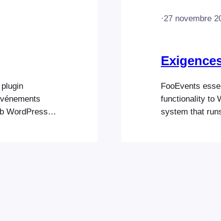
·
27 novembre 2
Exigence
 plugin
FooEvents essen
 événements
functionality 
web WordPress.
system that run
de de simples
FooEvents to fun
 FooEvents
environment th
 quel article,
WooCommerce. P
n événement et
satisfies the 
requirements. 
https://www.wor