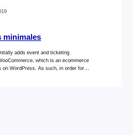
019
s minimales
tially adds event and ticketing
to WooCommerce, which is an ecommerce
s on WordPress. As such, in order for
ction correctly, you will need a hosting
at can accommodate both WordPress and
lease ensure your hosting environment
minimum WordPress and WooCommerce
WordPress Requirements:
dpress.org/about/requirements/…