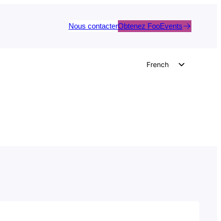
Nous contacter
Obtenez FooEvents
French
English
German
Dutch
Spanish
Italian
Portuguese
Polish
Czech
Greek