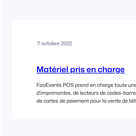
·
7 octobre 2022
Matériel pris en charge
FooEvents POS prend en charge toute u
d'imprimantes, de lecteurs de codes-barres
de cartes de paiement pour la vente de bill
l'impression de reçus et le traitement des
de votre événement ou sur votre site. Imp
bureau : les billets et les reçus peuvent êt
l’aide de n’importe quelle imprimante com