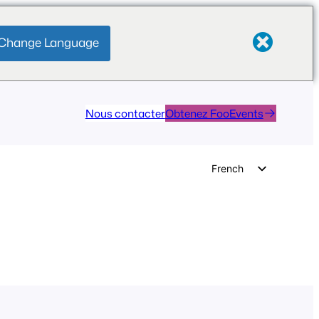
Change Language
Nous contacter
Obtenez FooEvents
French
English
German
Dutch
Spanish
Italian
Portuguese