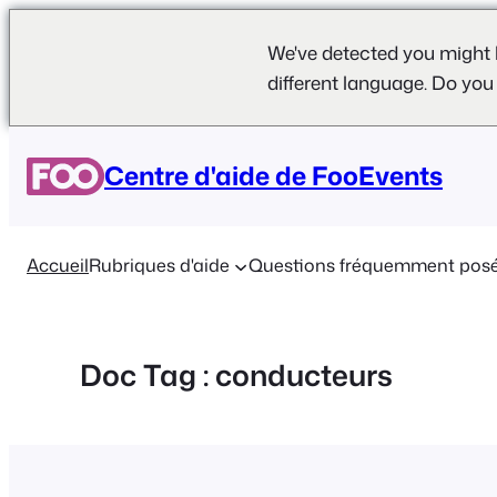
We've detected you might 
different language. Do you
Aller
au
Centre d'aide de FooEvents
contenu
Accueil
Rubriques d'aide
Questions fréquemment pos
Doc Tag :
conducteurs