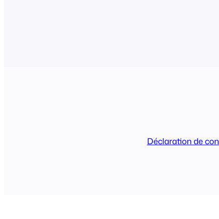
AirPrint (FooEvents POS fonctionnant s
uniquement) OU sans fil. Une liste complè
appareils compatibles uniquement avec Ai
disponible…
Déclaration de conf