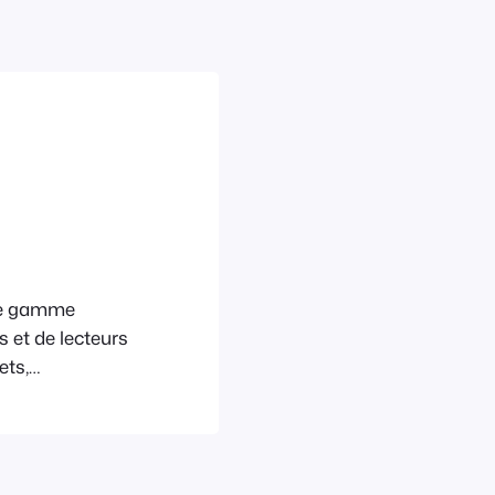
ne gamme
 et de lecteurs
ets,
 paiements lors
rimantes de
re imprimés à
patible USB,