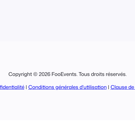
ous macOS
te des
rPrint est
Copyright © 2026 FooEvents. Tous droits réservés.
identialité
|
Conditions générales d'utilisation
|
Clause de