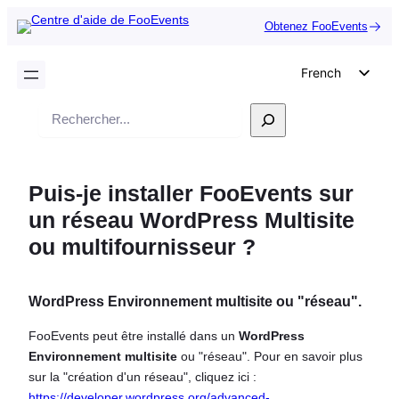
Obtenez FooEvents
French
English
Recherche
German
Dutch
Puis-je installer FooEvents sur
Spanish
un réseau WordPress Multisite
Italian
ou multifournisseur ?
Portuguese
Polish
WordPress Environnement multisite ou "réseau".
Czech
FooEvents peut être installé dans un
WordPress
Greek
Environnement multisite
ou "réseau". Pour en savoir plus
sur la "création d'un réseau", cliquez ici :
https://developer.wordpress.org/advanced-