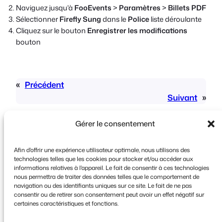
Naviguez jusqu'à
FooEvents
>
Paramètres
>
Billets PDF
Sélectionner
Firefly Sung
dans le
Police
liste déroulante
Cliquez sur le bouton
Enregistrer les modifications
bouton
«
Précédent
Suivant
»
Gérer le consentement
Afin d'offrir une expérience utilisateur optimale, nous utilisons des
technologies telles que les cookies pour stocker et/ou accéder aux
informations relatives à l'appareil. Le fait de consentir à ces technologies
Copyright © 2026 FooEvents. Tous droits
nous permettra de traiter des données telles que le comportement de
navigation ou des identifiants uniques sur ce site. Le fait de ne pas
réservés.
consentir ou de retirer son consentement peut avoir un effet négatif sur
certaines caractéristiques et fonctions.
Déclaration de confidentialité
|
Conditions
générales d'utilisation
|
Clause de non-