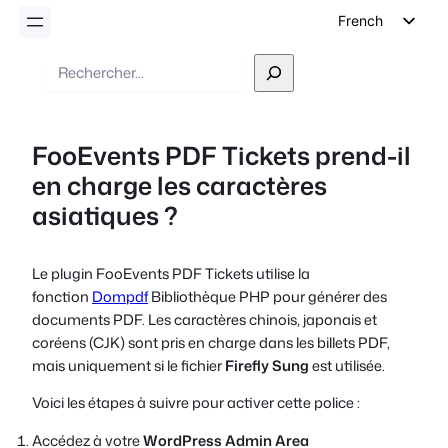
French
English
Recherche
German
Dutch
FooEvents PDF Tickets prend-il
Spanish
en charge les caractères
Italian
asiatiques ?
Portuguese
Polish
Le plugin FooEvents PDF Tickets utilise la
Czech
fonction
Dompdf
Bibliothèque PHP pour générer des
Greek
documents PDF. Les caractères chinois, japonais et
coréens (CJK) sont pris en charge dans les billets PDF,
mais uniquement si le fichier
Firefly Sung
est utilisée.
Voici les étapes à suivre pour activer cette police :
Accédez à votre
WordPress Admin Area