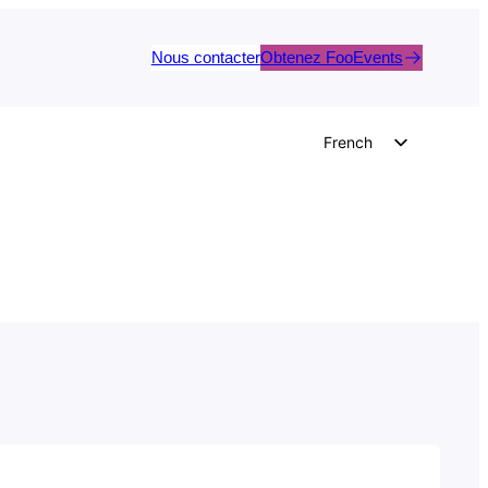
Nous contacter
Obtenez FooEvents
French
English
German
Dutch
Spanish
Italian
Portuguese
Polish
Czech
Greek