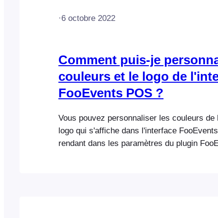
·
6 octobre 2022
Comment puis-je personnal
couleurs et le logo de l'int
FooEvents POS ?
Vous pouvez personnaliser les couleurs de l'
logo qui s'affiche dans l'interface FooEven
rendant dans les paramètres du plugin FooE
cochant la case dans l'onglet Check-ins App 
ces couleurs pour FooEvents POS". Le titre
l'application, la couleur d'accentuation, la c
d'accentuation et le logo de l'application té
sont utilisés dans [...]