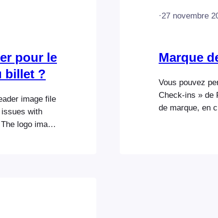
·
27 novembre 2
ser pour le
Marque de
 billet ?
Vous pouvez pers
Check-ins » de 
eader image file
de marque, en ch
 issues with
téléchargeant vo
. The logo image
l'application. V
 means that you
espace d'admini
 do recommend
FooEvents > Par
pouvez téléchar