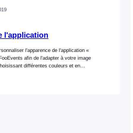
019
 l'application
onnaliser l'apparence de l'application «
FooEvents afin de l'adapter à votre image
oisissant différentes couleurs et en
tre propre logo qui s'affichera dans
ous trouverez ces paramètres dans votre
stration WordPress, en accédant à
amètres > Application « Check-ins ». Vous
ger votre propre logo pour…