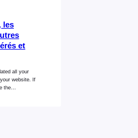
 les
utres
érés et
ated all your
your website. If
e the
ur tickets,
eme(s) as well.