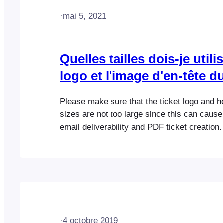
·
mai 5, 2021
Quelles tailles dois-je utili
logo et l'image d'en-tête du
Please make sure that the ticket logo and h
sizes are not too large since this can cause
email deliverability and PDF ticket creation
size is not explicitly set in the code which
can use any width or height. However, we
that you…
·
4 octobre 2019