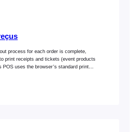
 reçus
ut process for each order is complete,
 to print receipts and tickets (event products
s POS uses the browser’s standard print
eceipts and tickets. Printing
pts FooEvents POS uses the browser’s
alog to print invoices/receipts and tickets.
re use any printer…