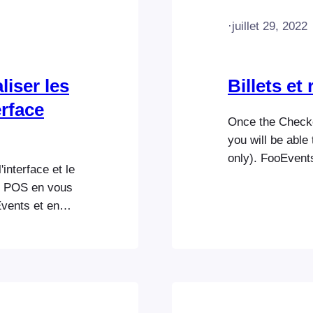
·
juillet 29, 2022
iser les
Billets et
erface
Once the Checko
you will be able
only). FooEvent
interface et le
dialog to print r
ts POS en vous
Invoices/Recei
vents et en
standard print di
qui dit "Utiliser
You can therefo
 de
ouleur du texte
léchargée qui