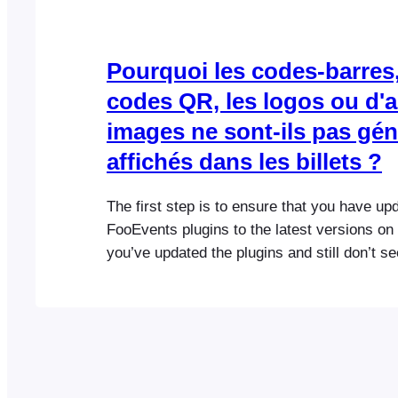
Pourquoi les codes-barres,
codes QR, les logos ou d'a
images ne sont-ils pas gén
affichés dans les billets ?
The first step is to ensure that you have upd
FooEvents plugins to the latest versions on 
you’ve updated the plugins and still don’t se
barcode/QR code, logo or other images in yo
then you might need to update the ticket th
Since releasing version 1.8.0…