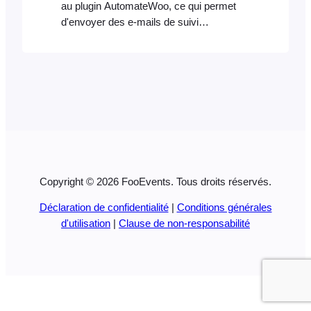
au plugin AutomateWoo, ce qui permet
d'envoyer des e-mails de suivi
automatisés aux participants en fonction
de déclencheurs personnalisés liés à un
événement ou à une réservation. Cette
solution est idéale pour envoyer toute une
série d'alertes transactionnelles et de
rappels (individuels) directement depuis
votre serveur web. Voici quelques
exemples de ce qu’il est possible de
faire…
Copyright © 2026 FooEvents. Tous droits réservés.
Déclaration de confidentialité
|
Conditions générales
d'utilisation
|
Clause de non-responsabilité