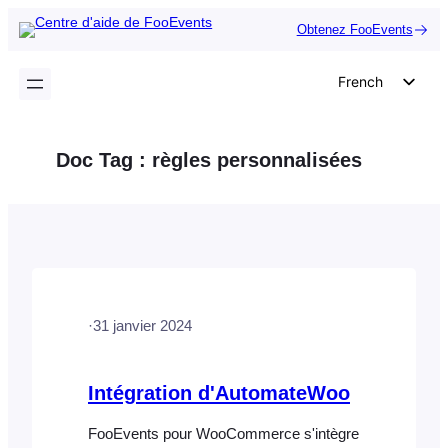
Aller
Obtenez FooEvents
au
contenu
French
English
German
Doc Tag :
règles personnalisées
Dutch
Spanish
Italian
Portuguese
Polish
·
31 janvier 2024
Czech
Greek
Intégration d'AutomateWoo
FooEvents pour WooCommerce s'intègre