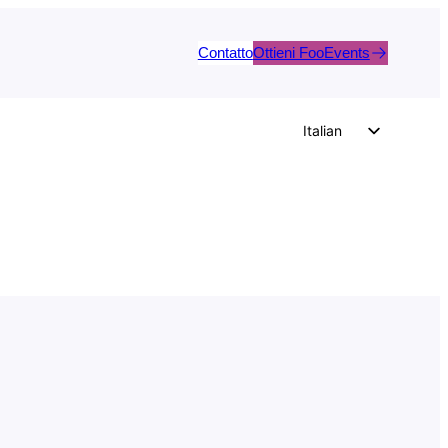
Contatto
Ottieni FooEvents
Italian
English
German
Dutch
Spanish
Portuguese
French
Polish
Czech
Greek