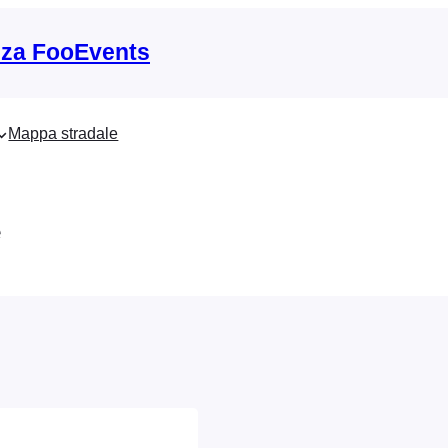
nza FooEvents
Mappa stradale
e