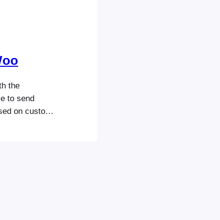
Woo
h the
e to send
ased on custom
al for sending a
reminders (one-
 are a few