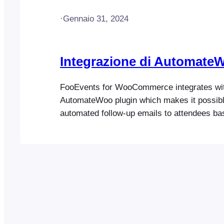
·
Gennaio 31, 2024
Integrazione di Automate
FooEvents for WooCommerce integrates wit
AutomateWoo plugin which makes it possibl
automated follow-up emails to attendees b
triggers for an event or booking. This is ide
range of different transactional alerts and 
to-one) directly from your web server. Here
examples of what’s possible…