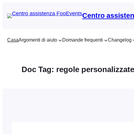
Vai
al
Centro assiste
contenuto
Casa
Argomenti di aiuto
Domande frequenti
Changelog
Doc Tag:
regole personalizzat