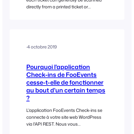
directly from a printed ticket or
onscreen from a tablet or mobile phone
at the event using the FooEvents
Check-ins apps or FooEvents Express
Check-in plugin. We recommend using
an external barcode scanner or high
·
4 octobre 2019
quality smartphone camera to scan
barcodes. The…
Pourquoi l'application
Check-ins de FooEvents
cesse-t-elle de fonctionner
au bout d'un certain temps
?
L'application FooEvents Check-ins se
connecte à votre site web WordPress
via l'API REST. Nous vous
recommandons de vérifier que l'API