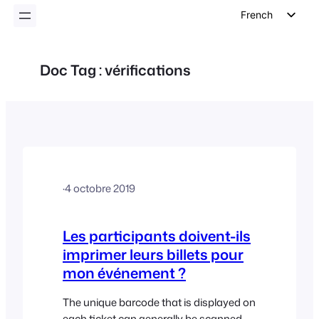
French
English
German
Doc Tag :
vérifications
Dutch
Spanish
Italian
Portuguese
Polish
·
4 octobre 2019
Czech
Greek
Les participants doivent-ils
imprimer leurs billets pour
mon événement ?
The unique barcode that is displayed on
each ticket can generally be scanned