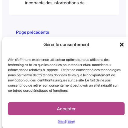
incorrecte des informations de
connexion ou l'absence des
autorisations requises pour l'utilisateur
WordPress. Veuillez consulter la page
d'aide consacrée aux problèmes de
Page précédente
connexion, qui traite ce sujet plus en
détail. Si le problème persiste, veuillez
Gérer le consentement
contacter le support technique de
WordPress en fournissant autant de
Afin d'offrir une expérience utilisateur optimale, nous utilisons des
détails que possible…
technologies telles que les cookies pour stocker et/ou accéder aux
informations relatives à l'appareil. Le fait de consentir à ces technologies
Copyright © 2026 FooEvents. Tous droits
nous permettra de traiter des données telles que le comportement de
navigation ou des identifiants uniques sur ce site. Le fait de ne pas
réservés.
consentir ou de retirer son consentement peut avoir un effet négatif sur
certaines caractéristiques et fonctions.
Déclaration de confidentialité
|
Conditions
générales d'utilisation
|
Clause de non-
responsabilité
Accepter
{titre}
{titre}