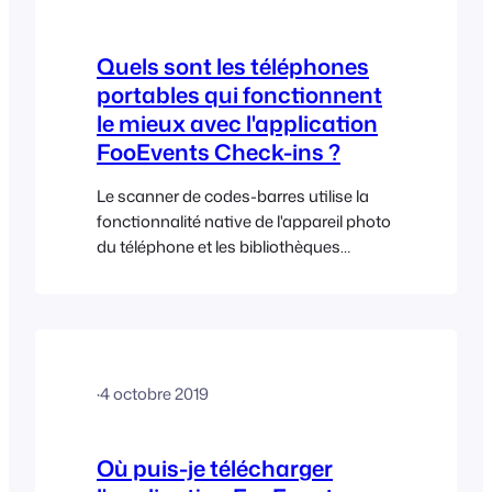
nécessaire. Les informations relatives à
l'événement sont…
Quels sont les téléphones
portables qui fonctionnent
le mieux avec l'application
FooEvents Check-ins ?
Le scanner de codes-barres utilise la
fonctionnalité native de l'appareil photo
du téléphone et les bibliothèques
intégrées du système d'exploitation, par
conséquent, la précision et la vitesse de
numérisation dépendent fortement de
la qualité et des capacités de l'appareil,
et non de l'application. En général, nous
·
4 octobre 2019
avons constaté que les smartphones
haut de gamme, en particulier les
derniers iPhone, donnent les meilleurs
Où puis-je télécharger
résultats, car…