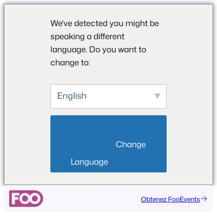
We've detected you might be
speaking a different
language. Do you want to
change to:
English
                        Change 
Language                    
Aller
Obtenez FooEvents
au
contenu