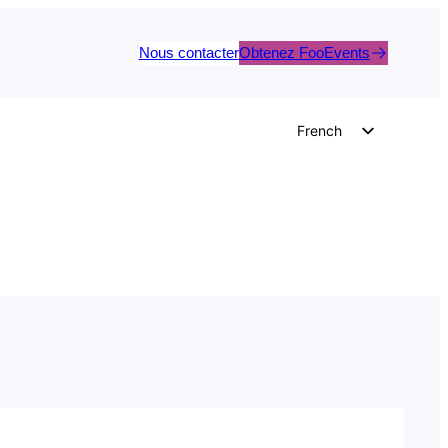
Nous contacter
Obtenez FooEvents
French
English
German
Dutch
Spanish
Italian
Portuguese
Polish
Czech
Greek