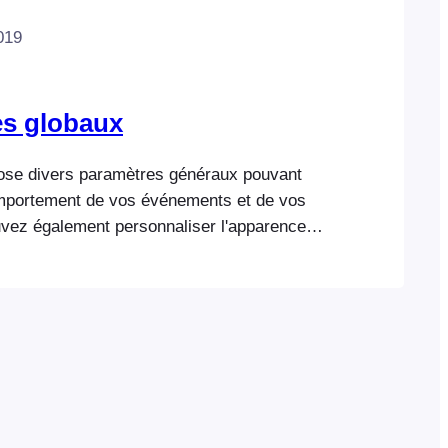
019
es globaux
ose divers paramètres généraux pouvant
omportement de vos événements et de vos
ouvez également personnaliser l'apparence
n FooEvents Check-ins dans les paramètres
fois les paramètres FooEvents configurés,
s la section Événements pour configurer
vénement. Clé de licence FooEvents
automatisation…