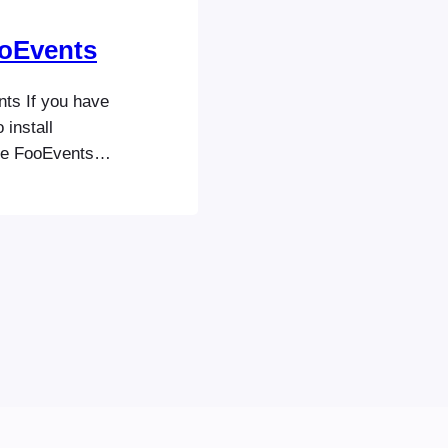
ooEvents
nts If you have
 install
the FooEvents
a. Please
ooCommerce.
file via an FTP