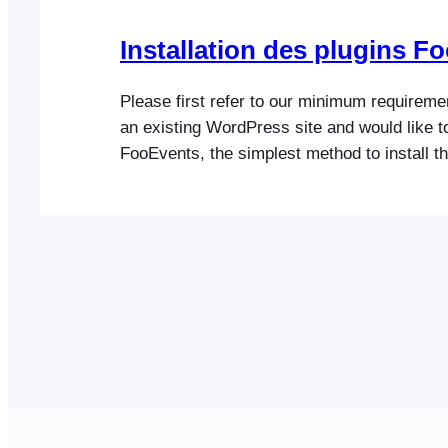
Installation des plugins F
Please first refer to our minimum requireme
an existing WordPress site and would like to
FooEvents, the simplest method to install 
plugins is to use the WordPress Admin Are
ensure that you have already installed W
Alternatively, you can upload the plugin ZIP 
client…