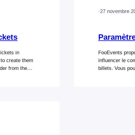
·
27 novembre 2
ckets
Paramètr
ickets in
FooEvents prop
to create them
influencer le c
der from the
billets. Vous p
in bulk. Create
de l'applicatio
te tickets from
du plugin. Une 
e have a look
rendez-vous dan
votre premier é
requise pour l'