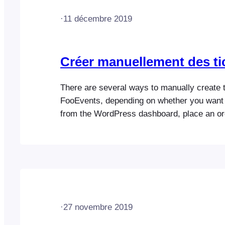
·
11 décembre 2019
Créer manuellement des ti
There are several ways to manually create t
FooEvents, depending on whether you want 
from the WordPress dashboard, place an or
front-end of your website, or import tickets 
tickets from the WordPress dashboard Crea
your website front-end Import tickets Pleas
at…
·
27 novembre 2019