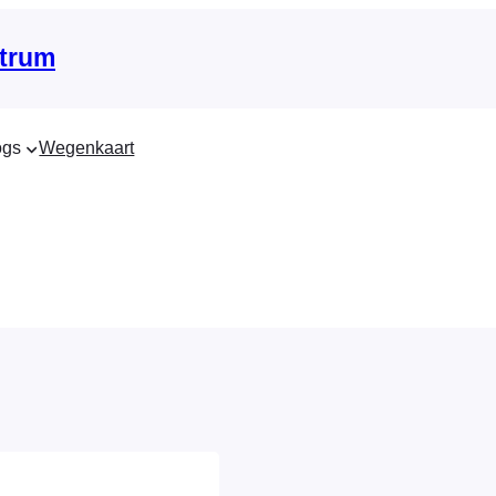
trum
ogs
Wegenkaart