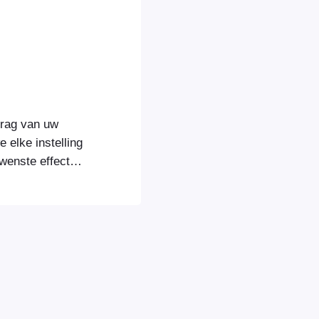
edrag van uw
 elke instelling
enste effect te
en van een
den toegepast
t veranderen...