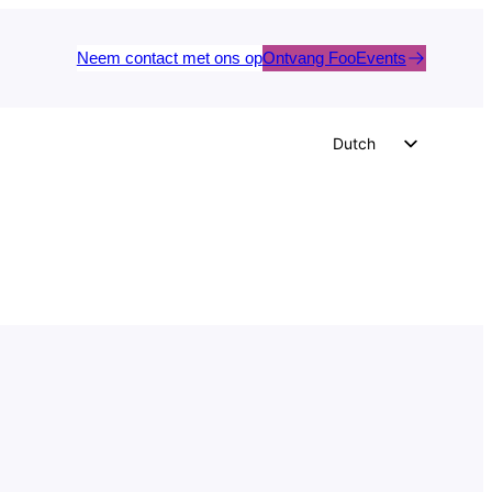
Neem contact met ons op
Ontvang FooEvents
Dutch
English
German
Spanish
Italian
Portuguese
French
Polish
Czech
Greek