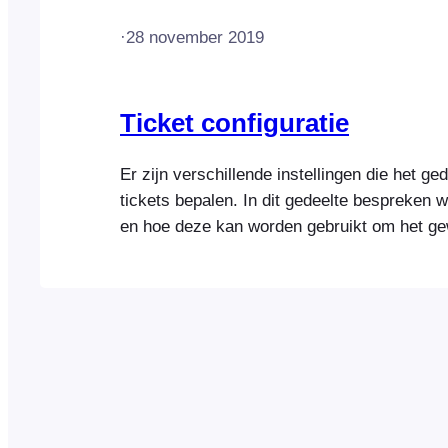
·
28 november 2019
Ticket configuratie
Er zijn verschillende instellingen die het g
tickets bepalen. In dit gedeelte bespreken we
en hoe deze kan worden gebruikt om het gew
bereiken. Ticketinstellingen Bij het aanmak
evenement kunnen diverse instellingen wor
die de weergave en het gedrag van het ticke