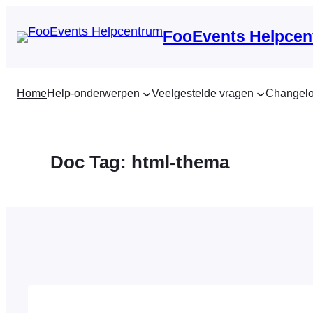
Ga
naar
FooEvents Helpcen
de
inhoud
Home
Help-onderwerpen
Veelgestelde vragen
Changel
Doc Tag:
html-thema