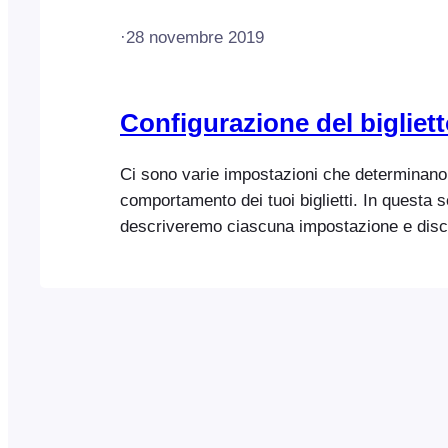
·
28 novembre 2019
Configurazione del bigliet
Ci sono varie impostazioni che determinano 
comportamento dei tuoi biglietti. In questa 
descriveremo ciascuna impostazione e di
può essere utilizzata per ottenere l'effetto d
Impostazioni del biglietto Quando crei un ev
varie impostazioni che possono essere appl
cambieranno la visualizzazione e il compor
biglietto…