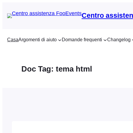
Vai
al
Centro assiste
contenuto
Casa
Argomenti di aiuto
Domande frequenti
Changelog
Doc Tag:
tema html