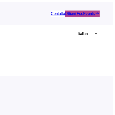
Contatto
Ottieni FooEvents
Italian
English
German
Dutch
Spanish
Portuguese
French
Polish
Czech
Greek