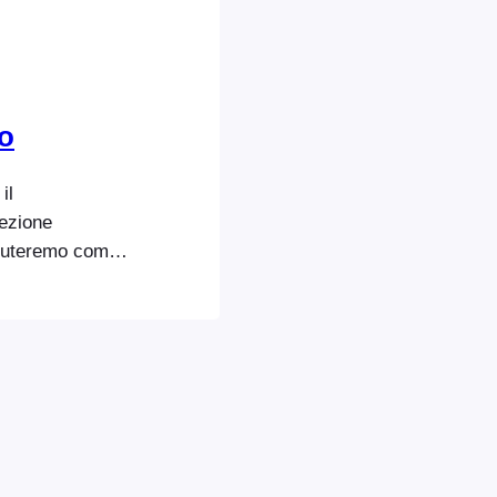
to
il
sezione
scuteremo come
esiderato.
ento, ci sono
icate che
tamento del