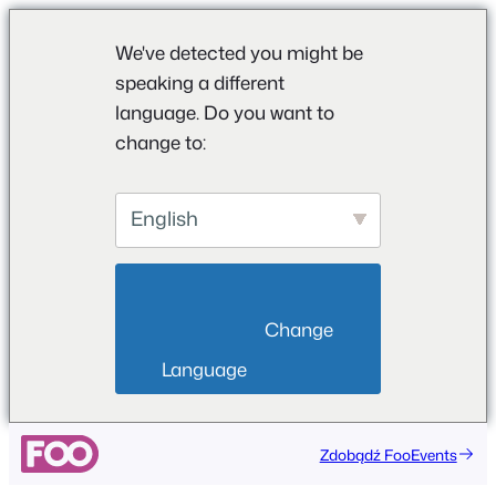
We've detected you might be
speaking a different
language. Do you want to
change to:
English
                        Change 
Language                    
Przejdź
Zdobądź FooEvents
do
treści