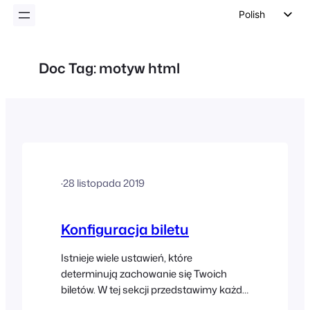
Polish
English
German
Doc Tag:
motyw html
Dutch
Spanish
Italian
Portuguese
French
·
28 listopada 2019
Czech
Greek
Konfiguracja biletu
Istnieje wiele ustawień, które
determinują zachowanie się Twoich
biletów. W tej sekcji przedstawimy każde
ustawienie i omówimy, jak można je