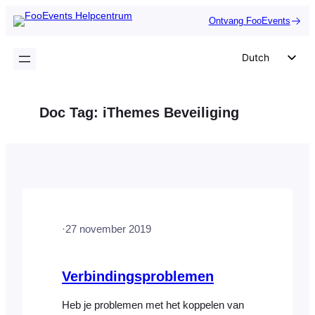
Ga
Ontvang FooEvents
naar
de
Dutch
inhoud
English
German
Doc Tag:
iThemes Beveiliging
Spanish
Italian
Portuguese
French
Polish
·
27 november 2019
Czech
Greek
Verbindingsproblemen
Heb je problemen met het koppelen van