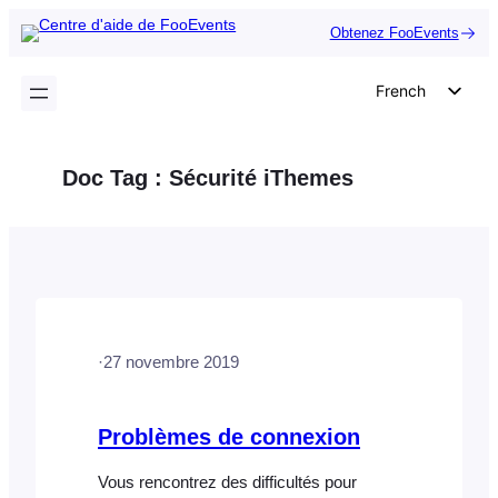
Aller
Obtenez FooEvents
au
contenu
French
English
German
Doc Tag :
Sécurité iThemes
Dutch
Spanish
Italian
Portuguese
Polish
·
27 novembre 2019
Czech
Greek
Problèmes de connexion
Vous rencontrez des difficultés pour