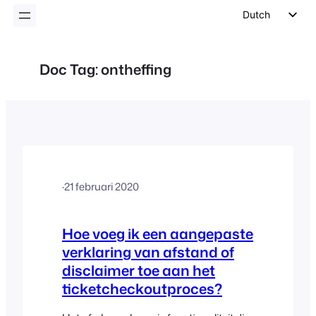
inhoud
Dutch
English
German
Doc Tag:
ontheffing
Spanish
Italian
Portuguese
French
Polish
·
21 februari 2020
Czech
Greek
Hoe voeg ik een aangepaste
verklaring van afstand of
disclaimer toe aan het
ticketcheckoutproces?