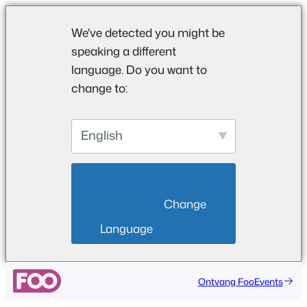
We've detected you might be
speaking a different
language. Do you want to
change to:
English
                        Change 
Language                    
Ga
Ontvang FooEvents
naar
de