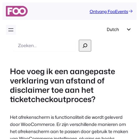
Ontvang FooEvents
Dutch
English
Zoek
op
German
Spanish
Hoe voeg ik een aangepaste
Italian
verklaring van afstand of
Portuguese
disclaimer toe aan het
French
ticketcheckoutproces?
Polish
Czech
Het afrekenscherm is functionaliteit die wordt geleverd
Greek
door WooCommerce. Er zijn verschillende manieren om
het afrekenscherm aan te passen door gebruik te maken
van WooCommerce instellingen, plugins en hooks.