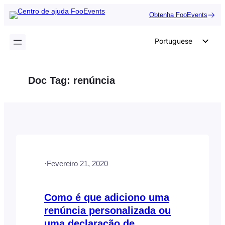
Saltar
Obtenha FooEvents
para
o
Portuguese
conteúdo
English
German
Doc Tag:
renúncia
Dutch
Spanish
Italian
French
Polish
·
Fevereiro 21, 2020
Czech
Greek
Como é que adiciono uma
renúncia personalizada ou
uma declaração de