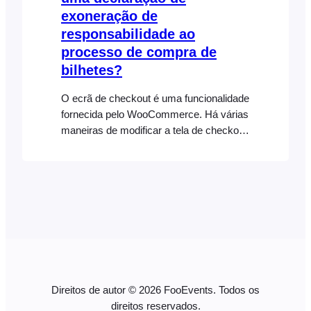
exoneração de
responsabilidade ao
processo de compra de
bilhetes?
O ecrã de checkout é uma funcionalidade
fornecida pelo WooCommerce. Há várias
maneiras de modificar a tela de checkout
usando as configurações do
WooCommerce, plugins e hooks. A
forma mais simples de adicionar uma
renúncia ou isenção de responsabilidade
personalizada ao ecrã de pagamento é
utilizar a funcionalidade integrada de
termos e condições do WooCommerce,
sobre a qual pode ler [...]
Direitos de autor © 2026 FooEvents. Todos os
direitos reservados.