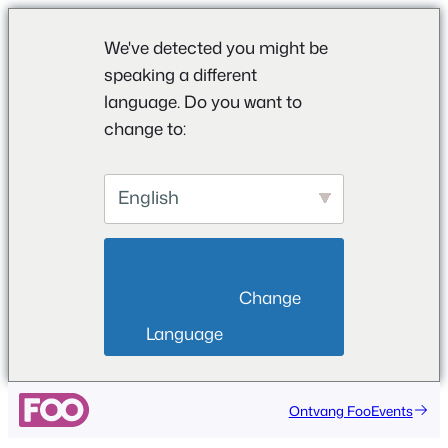
We've detected you might be
speaking a different
language. Do you want to
change to:
English
                        Change 
Language                    
Ga
Ontvang FooEvents
naar
de