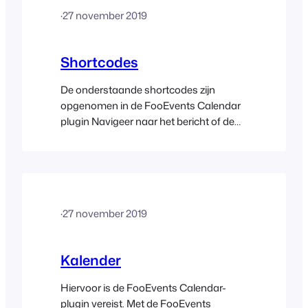
Belangrijk, lees dit eerst Deze
·
27 november 2019
codefragmenten worden ter
beschikking gesteld als service en
maken geen deel uit van het
Shortcodes
FooEvents-productaanbod. Ze worden
beschouwd als aanpassingen en zijn
De onderstaande shortcodes zijn
niet officieel…
opgenomen in de FooEvents Calendar
plugin Navigeer naar het bericht of de
pagina waar je de kalender wilt invoegen
op je website. Typ of plak de kalender
shortcode in de hoofd content tekst
editor. Opmerking: Je kunt ook de Code
Snippets help doc raadplegen voor
·
27 november 2019
andere voorbeelden van aanpasbare
code.
Kalender
Hiervoor is de FooEvents Calendar-
plugin vereist. Met de FooEvents