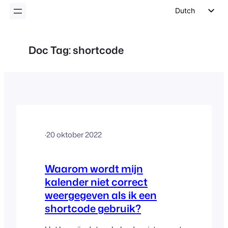
inhoud
Dutch
English
German
Doc Tag:
shortcode
Spanish
Italian
Portuguese
French
Polish
·
20 oktober 2022
Czech
Greek
Waarom wordt mijn
kalender niet correct
weergegeven als ik een
shortcode gebruik?