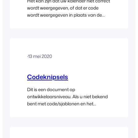
Het kan zijn dat uw kalender niet correct
wordt weergegeven, of dat er code
wordt weergegeven in plaats van de
kalender, als u ook een Google-kaart op
uw productpagina weergeeft. De
JavaScript-code die door Google Maps
wordt toegevoegd, kan conflicten
veroorzaken met andere JavaScript-
·
13 mei 2020
code, waaronder de FooEvents-
kalender. Om dit probleem op te lossen,
moet u de Google… verwijderen.
Codeknipsels
Dit is een document op
ontwikkelaarsniveau. Als u niet bekend
bent met code/sjablonen en het
oplossen van mogelijke conflicten,
neem dan contact op met een
ontwikkelaar die bekend is met
FooEvents en/of WooCommerce.