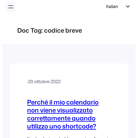
Italian
English
German
Doc Tag:
codice breve
Dutch
Spanish
Portuguese
French
Polish
·
20 ottobre 2022
Czech
Greek
Perché il mio calendario
non viene visualizzato
correttamente quando
utilizzo uno shortcode?