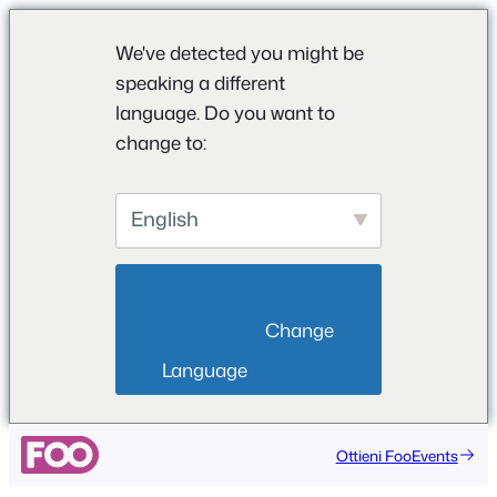
We've detected you might be
speaking a different
language. Do you want to
change to:
English
                        Change 
Language                    
Vai
Ottieni FooEvents
al
contenuto