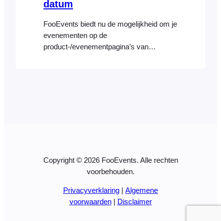
datum
FooEvents biedt nu de mogelijkheid om je
evenementen op de
product-/evenementpagina’s van
WooCommerce te sorteren op datum
(d.w.z. van nieuw naar oud of van oud
naar nieuw). De opties voor de
sorteervolgorde zijn toegevoegd aan het
WooCommerce-dropdownfilter 'Sorteren
op' dat bovenaan de
product-/evenementpagina verschijnt.
Schakel de opties voor het sorteren van
evenementen in De opties om […]
Copyright © 2026 FooEvents. Alle rechten
voorbehouden.
Privacyverklaring
|
Algemene
voorwaarden
|
Disclaimer