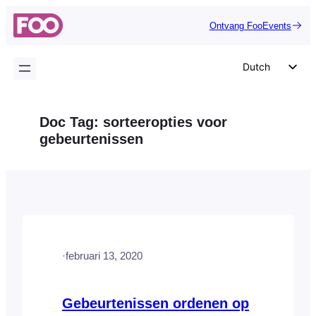
Ga
Ontvang FooEvents
naar
de
inhoud
Dutch
English
German
Doc Tag:
sorteeropties voor
Spanish
gebeurtenissen
Italian
Portuguese
French
Polish
Czech
·
februari 13, 2020
Greek
Gebeurtenissen ordenen op