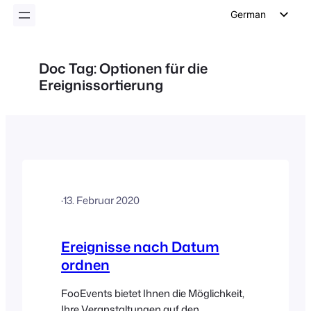
German
English
Dutch
Doc Tag:
Optionen für die
Ereignissortierung
Spanish
Italian
Portuguese
French
Polish
Czech
·
13. Februar 2020
Greek
Ereignisse nach Datum
ordnen
FooEvents bietet Ihnen die Möglichkeit,
Ihre Veranstaltungen auf den