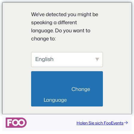
We've detected you might be
speaking a different
language. Do you want to
change to:
English
                        Change 
Language                    
Zum
Holen Sie sich FooEvents
Inhalt
springen